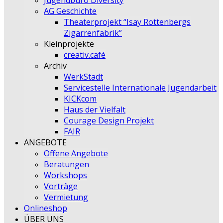
Jugendbüro Diversity
AG Geschichte
Theaterprojekt “Isay Rottenbergs
Zigarrenfabrik”
Kleinprojekte
creativ.café
Archiv
WerkStadt
Servicestelle Internationale Jugendarbeit
KICKcom
Haus der Vielfalt
Courage Design Projekt
FAIR
ANGEBOTE
Offene Angebote
Beratungen
Workshops
Vorträge
Vermietung
Onlineshop
ÜBER UNS