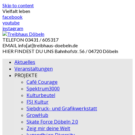
Skip to content
Vielfalt leben
facebook
youtube
instagram
TELEFON
03431 / 605317
EMAIL
info[at]treibhaus-doebeln.de
HIER FINDEST DU UNS
Bahnhofstr. 56 / 04720 Döbeln
Aktuelles
Veranstaltungen
PROJEKTE
Café Courage
Spektrum3000
Kulturbeutel
FSJ Kultur
Siebdruck- und Grafikwerkstatt
GrowHub
Skate Force Döbeln 2.0
Zeig mir deine Welt