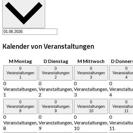
Kalender von Veranstaltungen
M
Montag
D
Dienstag
M
Mittwoch
D
Donner
0
0
0
0
Veranstaltungen
Veranstaltungen
Veranstaltungen
Veranstaltu
1
2
3
4
0
0
0
0
Veranstaltungen,
Veranstaltungen,
Veranstaltungen,
Veranstaltu
1
2
3
4
0
0
0
0
Veranstaltungen
Veranstaltungen
Veranstaltungen
Veranstaltu
8
9
10
11
0
0
0
0
Veranstaltungen,
Veranstaltungen,
Veranstaltungen,
Veranstaltu
8
9
10
11