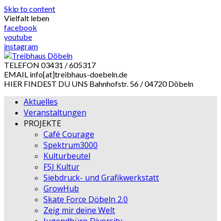
Skip to content
Vielfalt leben
facebook
youtube
instagram
TELEFON
03431 / 605317
EMAIL
info[at]treibhaus-doebeln.de
HIER FINDEST DU UNS
Bahnhofstr. 56 / 04720 Döbeln
Aktuelles
Veranstaltungen
PROJEKTE
Café Courage
Spektrum3000
Kulturbeutel
FSJ Kultur
Siebdruck- und Grafikwerkstatt
GrowHub
Skate Force Döbeln 2.0
Zeig mir deine Welt