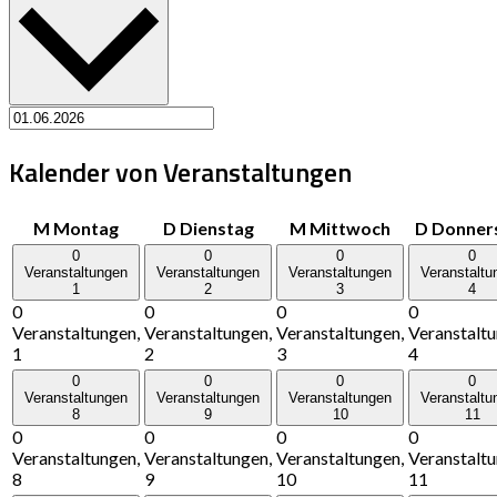
Kalender von Veranstaltungen
M
Montag
D
Dienstag
M
Mittwoch
D
Donner
0
0
0
0
Veranstaltungen
Veranstaltungen
Veranstaltungen
Veranstaltu
1
2
3
4
0
0
0
0
Veranstaltungen,
Veranstaltungen,
Veranstaltungen,
Veranstaltu
1
2
3
4
0
0
0
0
Veranstaltungen
Veranstaltungen
Veranstaltungen
Veranstaltu
8
9
10
11
0
0
0
0
Veranstaltungen,
Veranstaltungen,
Veranstaltungen,
Veranstaltu
8
9
10
11