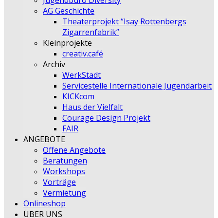
Jugendbüro Diversity
AG Geschichte
Theaterprojekt “Isay Rottenbergs
Zigarrenfabrik”
Kleinprojekte
creativ.café
Archiv
WerkStadt
Servicestelle Internationale Jugendarbeit
KICKcom
Haus der Vielfalt
Courage Design Projekt
FAIR
ANGEBOTE
Offene Angebote
Beratungen
Workshops
Vorträge
Vermietung
Onlineshop
ÜBER UNS