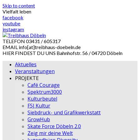
Skip to content
Vielfalt leben
facebook
youtube
instagram
TELEFON
03431 / 605317
EMAIL
info[at]treibhaus-doebeln.de
HIER FINDEST DU UNS
Bahnhofstr. 56 / 04720 Döbeln
Aktuelles
Veranstaltungen
PROJEKTE
Café Courage
Spektrum3000
Kulturbeutel
FSJ Kultur
Siebdruck- und Grafikwerkstatt
GrowHub
Skate Force Döbeln 2.0
Zeig mir deine Welt