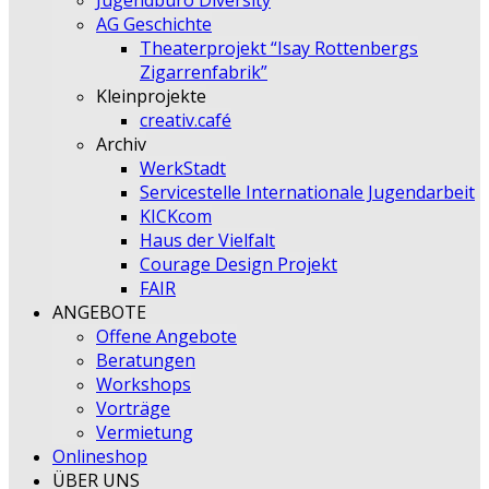
Jugendbüro Diversity
AG Geschichte
Theaterprojekt “Isay Rottenbergs
Zigarrenfabrik”
Kleinprojekte
creativ.café
Archiv
WerkStadt
Servicestelle Internationale Jugendarbeit
KICKcom
Haus der Vielfalt
Courage Design Projekt
FAIR
ANGEBOTE
Offene Angebote
Beratungen
Workshops
Vorträge
Vermietung
Onlineshop
ÜBER UNS