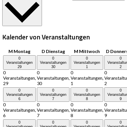
Kalender von Veranstaltungen
M
Montag
D
Dienstag
M
Mittwoch
D
Donner
0
0
0
0
Veranstaltungen
Veranstaltungen
Veranstaltungen
Veranstaltu
29
30
1
2
0
0
0
0
Veranstaltungen,
Veranstaltungen,
Veranstaltungen,
Veranstaltu
29
30
1
2
0
0
0
0
Veranstaltungen
Veranstaltungen
Veranstaltungen
Veranstaltu
6
7
8
9
0
0
0
0
Veranstaltungen,
Veranstaltungen,
Veranstaltungen,
Veranstaltu
6
7
8
9
0
0
0
0
Veranstaltungen
Veranstaltungen
Veranstaltungen
Veranstaltu