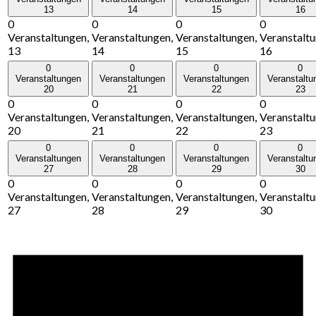
13
14
15
16
0
0
0
0
Veranstaltungen,
Veranstaltungen,
Veranstaltungen,
Veranstaltu
13
14
15
16
0
0
0
0
Veranstaltungen
Veranstaltungen
Veranstaltungen
Veranstaltu
20
21
22
23
0
0
0
0
Veranstaltungen,
Veranstaltungen,
Veranstaltungen,
Veranstaltu
20
21
22
23
0
0
0
0
Veranstaltungen
Veranstaltungen
Veranstaltungen
Veranstaltu
27
28
29
30
0
0
0
0
Veranstaltungen,
Veranstaltungen,
Veranstaltungen,
Veranstaltu
27
28
29
30