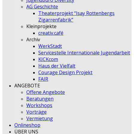
Jugendbüro Diversity
AG Geschichte
Theaterprojekt “Isay Rottenbergs
Zigarrenfabrik”
Kleinprojekte
creativ.café
Archiv
WerkStadt
Servicestelle Internationale Jugendarbeit
KICKcom
Haus der Vielfalt
Courage Design Projekt
FAIR
ANGEBOTE
Offene Angebote
Beratungen
Workshops
Vorträge
Vermietung
Onlineshop
ÜBER UNS