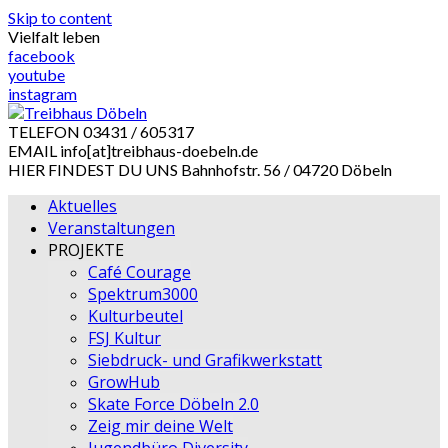
Skip to content
Vielfalt leben
facebook
youtube
instagram
TELEFON
03431 / 605317
EMAIL
info[at]treibhaus-doebeln.de
HIER FINDEST DU UNS
Bahnhofstr. 56 / 04720 Döbeln
Aktuelles
Veranstaltungen
PROJEKTE
Café Courage
Spektrum3000
Kulturbeutel
FSJ Kultur
Siebdruck- und Grafikwerkstatt
GrowHub
Skate Force Döbeln 2.0
Zeig mir deine Welt