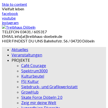
Skip to content
Vielfalt leben
facebook
youtube
instagram
TELEFON
03431 / 605317
EMAIL
info[at]treibhaus-doebeln.de
HIER FINDEST DU UNS
Bahnhofstr. 56 / 04720 Döbeln
Aktuelles
Veranstaltungen
PROJEKTE
Café Courage
Spektrum3000
Kulturbeutel
FSJ Kultur
Siebdruck- und Grafikwerkstatt
GrowHub
Skate Force Döbeln 2.0
Zeig mir deine Welt