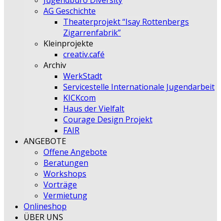
Jugendbüro Diversity
AG Geschichte
Theaterprojekt “Isay Rottenbergs
Zigarrenfabrik”
Kleinprojekte
creativ.café
Archiv
WerkStadt
Servicestelle Internationale Jugendarbeit
KICKcom
Haus der Vielfalt
Courage Design Projekt
FAIR
ANGEBOTE
Offene Angebote
Beratungen
Workshops
Vorträge
Vermietung
Onlineshop
ÜBER UNS