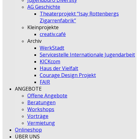
Jugendbüro Diversity
AG Geschichte
Theaterprojekt “Isay Rottenbergs
Zigarrenfabrik”
Kleinprojekte
creativ.café
Archiv
WerkStadt
Servicestelle Internationale Jugendarbeit
KICKcom
Haus der Vielfalt
Courage Design Projekt
FAIR
ANGEBOTE
Offene Angebote
Beratungen
Workshops
Vorträge
Vermietung
Onlineshop
ÜBER UNS