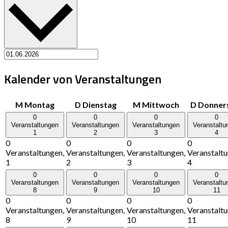
Kalender von Veranstaltungen
M
Montag
D
Dienstag
M
Mittwoch
D
Donner
0
0
0
0
Veranstaltungen
Veranstaltungen
Veranstaltungen
Veranstaltu
1
2
3
4
0
0
0
0
Veranstaltungen,
Veranstaltungen,
Veranstaltungen,
Veranstaltu
1
2
3
4
0
0
0
0
Veranstaltungen
Veranstaltungen
Veranstaltungen
Veranstaltu
8
9
10
11
0
0
0
0
Veranstaltungen,
Veranstaltungen,
Veranstaltungen,
Veranstaltu
8
9
10
11