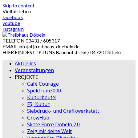
Skip to content
Vielfalt leben
facebook
youtube
instagram
TELEFON
03431 / 605317
EMAIL
info[at]treibhaus-doebeln.de
HIER FINDEST DU UNS
Bahnhofstr. 56 / 04720 Döbeln
Aktuelles
Veranstaltungen
PROJEKTE
Café Courage
Spektrum3000
Kulturbeutel
FSJ Kultur
Siebdruck- und Grafikwerkstatt
GrowHub
Skate Force Döbeln 2.0
Zeig mir deine Welt