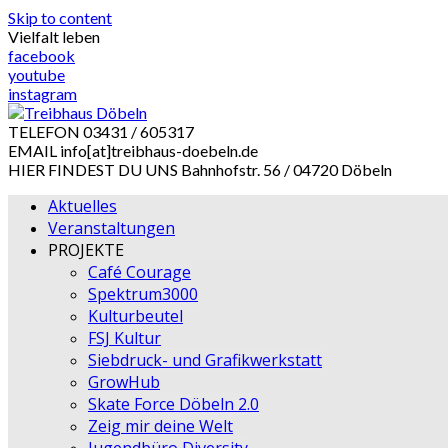
Skip to content
Vielfalt leben
facebook
youtube
instagram
TELEFON
03431 / 605317
EMAIL
info[at]treibhaus-doebeln.de
HIER FINDEST DU UNS
Bahnhofstr. 56 / 04720 Döbeln
Aktuelles
Veranstaltungen
PROJEKTE
Café Courage
Spektrum3000
Kulturbeutel
FSJ Kultur
Siebdruck- und Grafikwerkstatt
GrowHub
Skate Force Döbeln 2.0
Zeig mir deine Welt