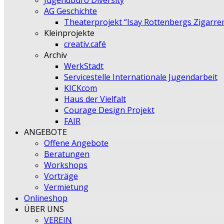
Jugendbüro Diversity
AG Geschichte
Theaterprojekt “Isay Rottenbergs Zigarre
Kleinprojekte
creativ.café
Archiv
WerkStadt
Servicestelle Internationale Jugendarbeit
KICKcom
Haus der Vielfalt
Courage Design Projekt
FAIR
ANGEBOTE
Offene Angebote
Beratungen
Workshops
Vorträge
Vermietung
Onlineshop
ÜBER UNS
VEREIN