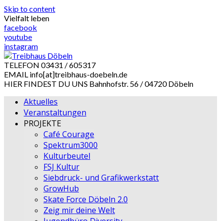
Skip to content
Vielfalt leben
facebook
youtube
instagram
TELEFON
03431 / 605317
EMAIL
info[at]treibhaus-doebeln.de
HIER FINDEST DU UNS
Bahnhofstr. 56 / 04720 Döbeln
Aktuelles
Veranstaltungen
PROJEKTE
Café Courage
Spektrum3000
Kulturbeutel
FSJ Kultur
Siebdruck- und Grafikwerkstatt
GrowHub
Skate Force Döbeln 2.0
Zeig mir deine Welt