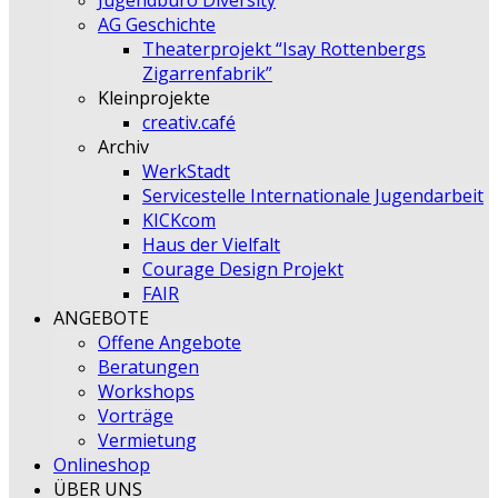
Jugendbüro Diversity
AG Geschichte
Theaterprojekt “Isay Rottenbergs
Zigarrenfabrik”
Kleinprojekte
creativ.café
Archiv
WerkStadt
Servicestelle Internationale Jugendarbeit
KICKcom
Haus der Vielfalt
Courage Design Projekt
FAIR
ANGEBOTE
Offene Angebote
Beratungen
Workshops
Vorträge
Vermietung
Onlineshop
ÜBER UNS