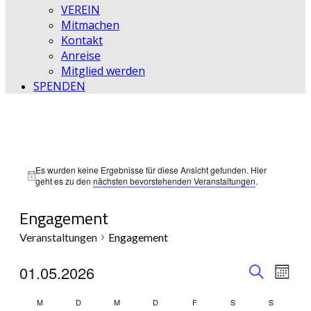
VEREIN
Mitmachen
Kontakt
Anreise
Mitglied werden
SPENDEN
Es wurden keine Ergebnisse für diese Ansicht gefunden. Hier
Hinweis
geht es zu den
nächsten bevorstehenden Veranstaltungen
.
Engagement
Veranstaltungen
Engagement
Veransta
Vera
01.05.2026
Monat
Suche
Ansic
Datum
Suche
Kalender
wählen.
M
D
M
D
F
S
S
Navi