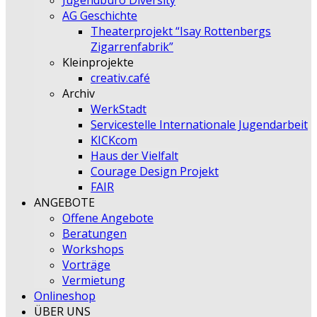
Jugendbüro Diversity
AG Geschichte
Theaterprojekt “Isay Rottenbergs
Zigarrenfabrik”
Kleinprojekte
creativ.café
Archiv
WerkStadt
Servicestelle Internationale Jugendarbeit
KICKcom
Haus der Vielfalt
Courage Design Projekt
FAIR
ANGEBOTE
Offene Angebote
Beratungen
Workshops
Vorträge
Vermietung
Onlineshop
ÜBER UNS