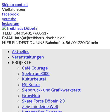
Skip to content
Vielfalt leben
facebook
youtube
instagram
TELEFON
03431 / 605317
EMAIL
info[at]treibhaus-doebeln.de
HIER FINDEST DU UNS
Bahnhofstr. 56 / 04720 Döbeln
Aktuelles
Veranstaltungen
PROJEKTE
Café Courage
Spektrum3000
Kulturbeutel
FSJ Kultur
Siebdruck- und Grafikwerkstatt
GrowHub
Skate Force Döbeln 2.0
Zeig mir deine Welt