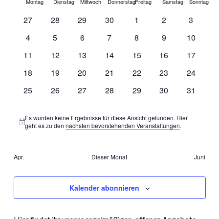
Montag
Dienstag
Mittwoch
Donnerstag
Freitag
Samstag
Sonntag
und
von
0
0
0
0
0
0
0
27
28
29
30
1
2
3
Ansichte
Veranstaltungen
Veranstaltungen
Veranstaltungen
Veranstaltungen
Veranstaltungen
Veranstaltungen
Veranstaltungen
Veransta
0
0
0
0
0
0
0
4
5
6
7
8
9
10
Navigati
Veranstaltungen
Veranstaltungen
Veranstaltungen
Veranstaltungen
Veranstaltungen
Veranstaltungen
Veransta
0
0
0
0
0
0
0
11
12
13
14
15
16
17
Veranstaltungen
Veranstaltungen
Veranstaltungen
Veranstaltungen
Veranstaltungen
Veranstaltungen
Veransta
0
0
0
0
0
0
0
18
19
20
21
22
23
24
Veranstaltungen
Veranstaltungen
Veranstaltungen
Veranstaltungen
Veranstaltungen
Veranstaltungen
Veransta
0
0
0
0
0
0
0
25
26
27
28
29
30
31
Veranstaltungen
Veranstaltungen
Veranstaltungen
Veranstaltungen
Veranstaltungen
Veranstaltungen
Veransta
Es wurden keine Ergebnisse für diese Ansicht gefunden. Hier
Hinweis
geht es zu den
nächsten bevorstehenden Veranstaltungen
.
Apr.
Dieser Monat
Juni
Kalender abonnieren