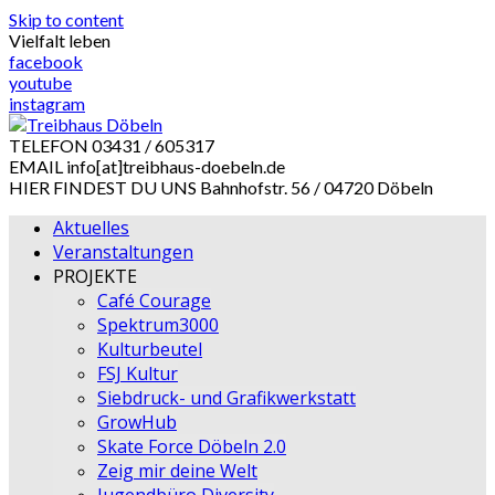
Skip to content
Vielfalt leben
facebook
youtube
instagram
TELEFON
03431 / 605317
EMAIL
info[at]treibhaus-doebeln.de
HIER FINDEST DU UNS
Bahnhofstr. 56 / 04720 Döbeln
Aktuelles
Veranstaltungen
PROJEKTE
Café Courage
Spektrum3000
Kulturbeutel
FSJ Kultur
Siebdruck- und Grafikwerkstatt
GrowHub
Skate Force Döbeln 2.0
Zeig mir deine Welt