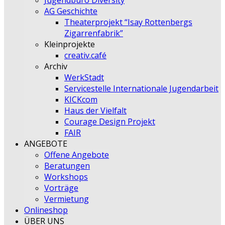
Jugendbüro Diversity
AG Geschichte
Theaterprojekt “Isay Rottenbergs
Zigarrenfabrik”
Kleinprojekte
creativ.café
Archiv
WerkStadt
Servicestelle Internationale Jugendarbeit
KICKcom
Haus der Vielfalt
Courage Design Projekt
FAIR
ANGEBOTE
Offene Angebote
Beratungen
Workshops
Vorträge
Vermietung
Onlineshop
ÜBER UNS