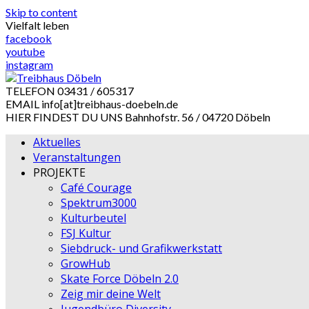
Skip to content
Vielfalt leben
facebook
youtube
instagram
TELEFON
03431 / 605317
EMAIL
info[at]treibhaus-doebeln.de
HIER FINDEST DU UNS
Bahnhofstr. 56 / 04720 Döbeln
Aktuelles
Veranstaltungen
PROJEKTE
Café Courage
Spektrum3000
Kulturbeutel
FSJ Kultur
Siebdruck- und Grafikwerkstatt
GrowHub
Skate Force Döbeln 2.0
Zeig mir deine Welt