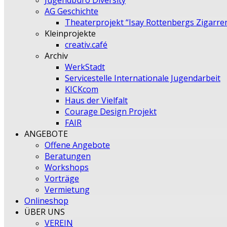
Jugendbüro Diversity
AG Geschichte
Theaterprojekt “Isay Rottenbergs Zigarre
Kleinprojekte
creativ.café
Archiv
WerkStadt
Servicestelle Internationale Jugendarbeit
KICKcom
Haus der Vielfalt
Courage Design Projekt
FAIR
ANGEBOTE
Offene Angebote
Beratungen
Workshops
Vorträge
Vermietung
Onlineshop
ÜBER UNS
VEREIN