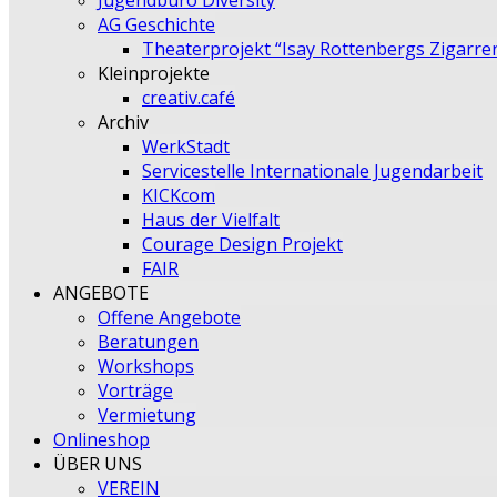
Jugendbüro Diversity
AG Geschichte
Theaterprojekt “Isay Rottenbergs Zigarre
Kleinprojekte
creativ.café
Archiv
WerkStadt
Servicestelle Internationale Jugendarbeit
KICKcom
Haus der Vielfalt
Courage Design Projekt
FAIR
ANGEBOTE
Offene Angebote
Beratungen
Workshops
Vorträge
Vermietung
Onlineshop
ÜBER UNS
VEREIN