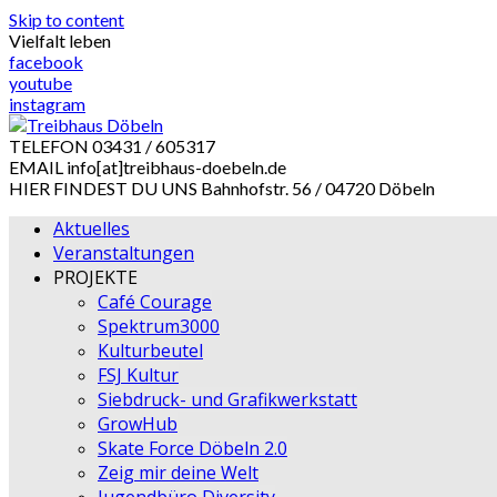
Skip to content
Vielfalt leben
facebook
youtube
instagram
TELEFON
03431 / 605317
EMAIL
info[at]treibhaus-doebeln.de
HIER FINDEST DU UNS
Bahnhofstr. 56 / 04720 Döbeln
Aktuelles
Veranstaltungen
PROJEKTE
Café Courage
Spektrum3000
Kulturbeutel
FSJ Kultur
Siebdruck- und Grafikwerkstatt
GrowHub
Skate Force Döbeln 2.0
Zeig mir deine Welt