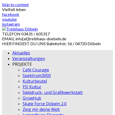
Skip to content
Vielfalt leben
facebook
youtube
instagram
TELEFON
03431 / 605317
EMAIL
info[at]treibhaus-doebeln.de
HIER FINDEST DU UNS
Bahnhofstr. 56 / 04720 Döbeln
Aktuelles
Veranstaltungen
PROJEKTE
Café Courage
Spektrum3000
Kulturbeutel
FSJ Kultur
Siebdruck- und Grafikwerkstatt
GrowHub
Skate Force Döbeln 2.0
Zeig mir deine Welt