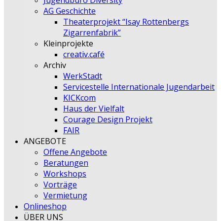
Jugendbüro Diversity
AG Geschichte
Theaterprojekt “Isay Rottenbergs
Zigarrenfabrik”
Kleinprojekte
creativ.café
Archiv
WerkStadt
Servicestelle Internationale Jugendarbeit
KICKcom
Haus der Vielfalt
Courage Design Projekt
FAIR
ANGEBOTE
Offene Angebote
Beratungen
Workshops
Vorträge
Vermietung
Onlineshop
ÜBER UNS