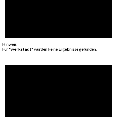
Hinweis
Für
"werkstadt"
wurden keine Ergebnisse gefunden.