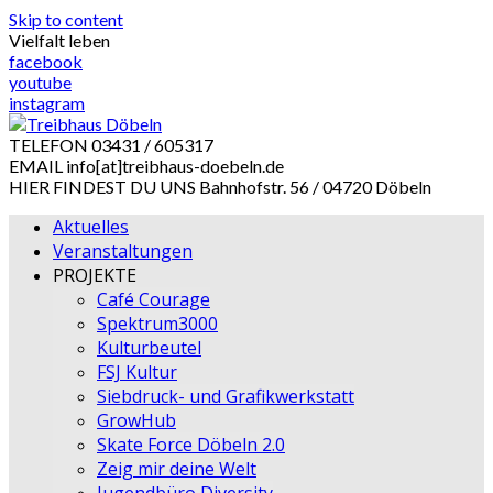
Skip to content
Vielfalt leben
facebook
youtube
instagram
TELEFON
03431 / 605317
EMAIL
info[at]treibhaus-doebeln.de
HIER FINDEST DU UNS
Bahnhofstr. 56 / 04720 Döbeln
Aktuelles
Veranstaltungen
PROJEKTE
Café Courage
Spektrum3000
Kulturbeutel
FSJ Kultur
Siebdruck- und Grafikwerkstatt
GrowHub
Skate Force Döbeln 2.0
Zeig mir deine Welt