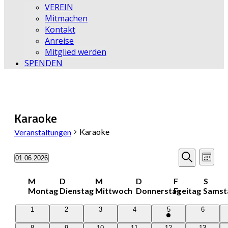
VEREIN
Mitmachen
Kontakt
Anreise
Mitglied werden
SPENDEN
Karaoke
Karaoke
Veranstaltungen
Veransta
Vera
01.06.2026
Monat
Datum
Ansi
Suche
Suche
wählen.
Kalender
M
D
M
D
F
S
Navi
und
Montag
Dienstag
Mittwoch
Donnerstag
Freitag
Samst
von
Ansichten
0
0
0
0
1
0
1
2
3
4
5
6
Veranstaltungen
Veranstaltungen
Veranstaltungen
Veranstaltungen
Veranstaltungen
Veranstaltung
Veransta
0
0
0
0
0
0
8
9
10
11
12
13