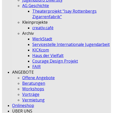
Jugendbüro Diversity
AG Geschichte
Theaterprojekt “Isay Rottenbergs
Zigarrenfabrik”
Kleinprojekte
creativ.café
Archiv
WerkStadt
Servicestelle Internationale Jugendarbeit
KICKcom
Haus der Vielfalt
Courage Design Projekt
FAIR
ANGEBOTE
Offene Angebote
Beratungen
Workshops
Vorträge
Vermietung
Onlineshop
ÜBER UNS