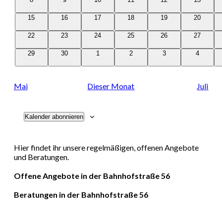
Navigati
Veranstaltungen
Veranstaltungen
Veranstaltungen
Veranstaltungen
Veranstaltungen
Veranstal
0
0
0
0
0
0
15
16
17
18
19
20
Veranstaltungen
Veranstaltungen
Veranstaltungen
Veranstaltungen
Veranstaltungen
Veranstal
0
0
0
0
0
0
22
23
24
25
26
27
Veranstaltungen
Veranstaltungen
Veranstaltungen
Veranstaltungen
Veranstaltungen
Veranstal
0
0
0
0
0
0
29
30
1
2
3
4
Veranstaltungen
Veranstaltungen
Veranstaltungen
Veranstaltungen
Veranstaltungen
Veransta
Mai
Dieser Monat
Juli
Kalender abonnieren
Hier findet ihr unsere regelmäßigen, offenen Angebote
und Beratungen.
Offene Angebote in der Bahnhofstraße 56
Beratungen in der Bahnhofstraße 56