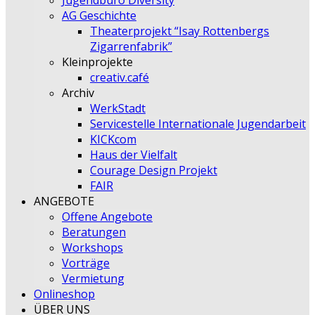
Jugendbüro Diversity
AG Geschichte
Theaterprojekt “Isay Rottenbergs
Zigarrenfabrik”
Kleinprojekte
creativ.café
Archiv
WerkStadt
Servicestelle Internationale Jugendarbeit
KICKcom
Haus der Vielfalt
Courage Design Projekt
FAIR
ANGEBOTE
Offene Angebote
Beratungen
Workshops
Vorträge
Vermietung
Onlineshop
ÜBER UNS