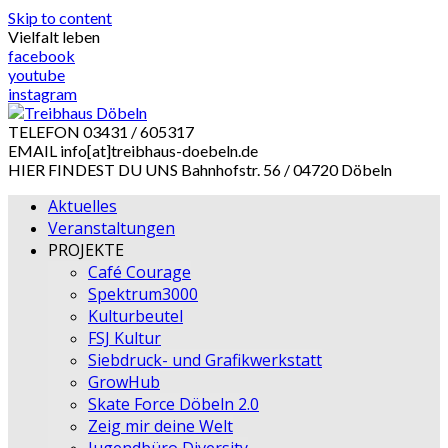
Skip to content
Vielfalt leben
facebook
youtube
instagram
TELEFON
03431 / 605317
EMAIL
info[at]treibhaus-doebeln.de
HIER FINDEST DU UNS
Bahnhofstr. 56 / 04720 Döbeln
Aktuelles
Veranstaltungen
PROJEKTE
Café Courage
Spektrum3000
Kulturbeutel
FSJ Kultur
Siebdruck- und Grafikwerkstatt
GrowHub
Skate Force Döbeln 2.0
Zeig mir deine Welt