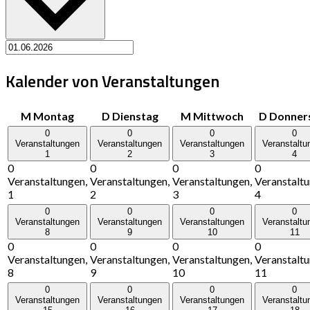
Kalender von Veranstaltungen
M
Montag
D
Dienstag
M
Mittwoch
D
Donner
0
0
0
0
Veranstaltungen
Veranstaltungen
Veranstaltungen
Veranstaltu
1
2
3
4
0
0
0
0
Veranstaltungen,
Veranstaltungen,
Veranstaltungen,
Veranstaltu
1
2
3
4
0
0
0
0
Veranstaltungen
Veranstaltungen
Veranstaltungen
Veranstaltu
8
9
10
11
0
0
0
0
Veranstaltungen,
Veranstaltungen,
Veranstaltungen,
Veranstaltu
8
9
10
11
0
0
0
0
Veranstaltungen
Veranstaltungen
Veranstaltungen
Veranstaltu