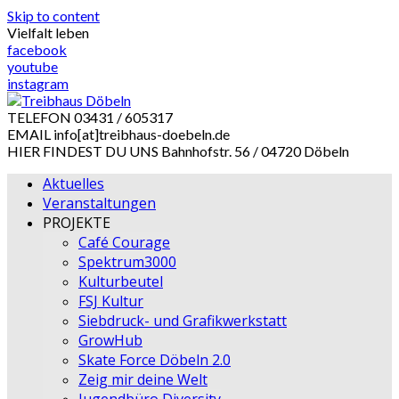
Skip to content
Vielfalt leben
facebook
youtube
instagram
TELEFON
03431 / 605317
EMAIL
info[at]treibhaus-doebeln.de
HIER FINDEST DU UNS
Bahnhofstr. 56 / 04720 Döbeln
Aktuelles
Veranstaltungen
PROJEKTE
Café Courage
Spektrum3000
Kulturbeutel
FSJ Kultur
Siebdruck- und Grafikwerkstatt
GrowHub
Skate Force Döbeln 2.0
Zeig mir deine Welt