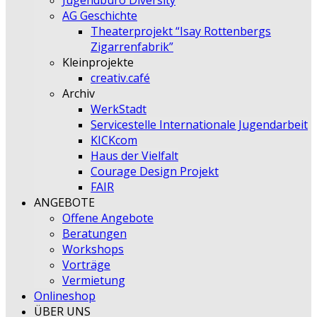
Jugendbüro Diversity
AG Geschichte
Theaterprojekt “Isay Rottenbergs
Zigarrenfabrik”
Kleinprojekte
creativ.café
Archiv
WerkStadt
Servicestelle Internationale Jugendarbeit
KICKcom
Haus der Vielfalt
Courage Design Projekt
FAIR
ANGEBOTE
Offene Angebote
Beratungen
Workshops
Vorträge
Vermietung
Onlineshop
ÜBER UNS