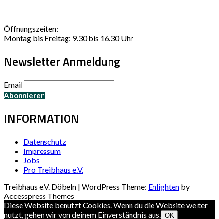
Öffnungszeiten:
Montag bis Freitag: 9.30 bis 16.30 Uhr
Newsletter Anmeldung
Email
INFORMATION
Datenschutz
Impressum
Jobs
Pro Treibhaus e.V.
Treibhaus e.V. Döbeln | WordPress Theme:
Enlighten
by
Accesspress Themes
Diese Website benutzt Cookies. Wenn du die Website weiter
nutzt, gehen wir von deinem Einverständnis aus.
OK