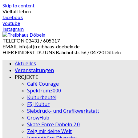
Skip to content
Vielfalt leben
facebook
youtube
instagram
TELEFON
03431 / 605317
EMAIL
info[at]treibhaus-doebeln.de
HIER FINDEST DU UNS
Bahnhofstr. 56 / 04720 Döbeln
Aktuelles
Veranstaltungen
PROJEKTE
Café Courage
Spektrum3000
Kulturbeutel
FSJ Kultur
Siebdruck- und Grafikwerkstatt
GrowHub
Skate Force Döbeln 2.0
Zeig mir deine Welt