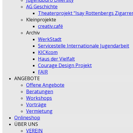
Jugendbüro Diversity
AG Geschichte
Theaterprojekt “Isay Rottenbergs Zigarre
Kleinprojekte
creativ.café
Archiv
WerkStadt
Servicestelle Internationale Jugendarbeit
KICKcom
Haus der Vielfalt
Courage Design Projekt
FAIR
ANGEBOTE
Offene Angebote
Beratungen
Workshops
Vorträge
Vermietung
Onlineshop
ÜBER UNS
VEREIN