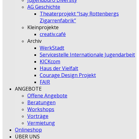
Jugendbüro Diversity
AG Geschichte
Theaterprojekt “Isay Rottenbergs
Zigarrenfabrik”
Kleinprojekte
creativ.café
Archiv
WerkStadt
Servicestelle Internationale Jugendarbeit
KICKcom
Haus der Vielfalt
Courage Design Projekt
FAIR
ANGEBOTE
Offene Angebote
Beratungen
Workshops
Vorträge
Vermietung
Onlineshop
ÜBER UNS