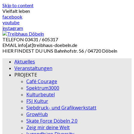
Skip to content
Vielfalt leben
facebook
youtube
instagram
TELEFON
03431 / 605317
EMAIL
info[at]treibhaus-doebeln.de
HIER FINDEST DU UNS
Bahnhofstr. 56 / 04720 Döbeln
Aktuelles
Veranstaltungen
PROJEKTE
Café Courage
Spektrum3000
Kulturbeutel
FSJ Kultur
Siebdruck- und Grafikwerkstatt
GrowHub
Skate Force Döbeln 2.0
Zeig mir deine Welt