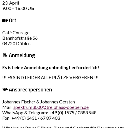
23. April
9:00 – 16:00 Uhr
🏡 Ort
Café Courage
Bahnhofstraße 56
04720
Döblen
📝 Anmeldung
Es ist eine Anmeldung unbedingt erforderlich!
!!! ES SIND LEIDER ALLE PLÄTZE VERGEBEN !!!
📯 Ansprechpersonen
Johannes Fischer & Johannes Gersten
Mail:
spektrum3000@treibhaus-doebeln.de
WhatsApp & Telegram: +49 (0) 1575 / 0888 948
Fon: +49 (0) 3431 / 67 87 403
Wir sind im Raum Döbeln, Riesa und Oschatz für Sie unterwegs