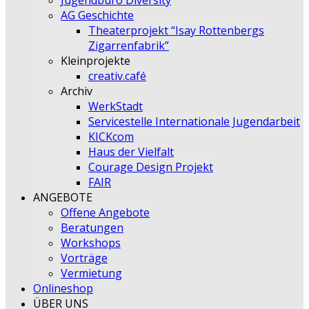
Jugendbüro Diversity
AG Geschichte
Theaterprojekt “Isay Rottenbergs
Zigarrenfabrik”
Kleinprojekte
creativ.café
Archiv
WerkStadt
Servicestelle Internationale Jugendarbeit
KICKcom
Haus der Vielfalt
Courage Design Projekt
FAIR
ANGEBOTE
Offene Angebote
Beratungen
Workshops
Vorträge
Vermietung
Onlineshop
ÜBER UNS