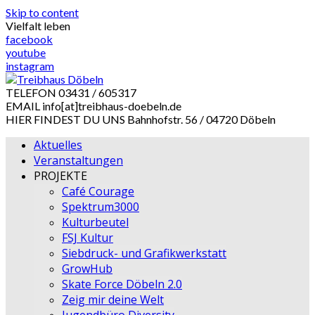
Skip to content
Vielfalt leben
facebook
youtube
instagram
TELEFON
03431 / 605317
EMAIL
info[at]treibhaus-doebeln.de
HIER FINDEST DU UNS
Bahnhofstr. 56 / 04720 Döbeln
Aktuelles
Veranstaltungen
PROJEKTE
Café Courage
Spektrum3000
Kulturbeutel
FSJ Kultur
Siebdruck- und Grafikwerkstatt
GrowHub
Skate Force Döbeln 2.0
Zeig mir deine Welt