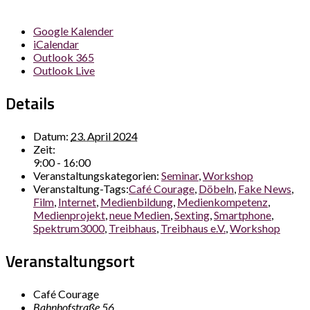
Google Kalender
iCalendar
Outlook 365
Outlook Live
Details
Datum:
23. April 2024
Zeit:
9:00 - 16:00
Veranstaltungskategorien:
Seminar
,
Workshop
Veranstaltung-Tags:
Café Courage
,
Döbeln
,
Fake News
,
Film
,
Internet
,
Medienbildung
,
Medienkompetenz
,
Medienprojekt
,
neue Medien
,
Sexting
,
Smartphone
,
Spektrum3000
,
Treibhaus
,
Treibhaus e.V.
,
Workshop
Veranstaltungsort
Café Courage
Bahnhofstraße 56