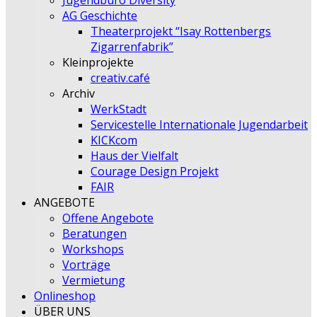
Jugendbüro Diversity
AG Geschichte
Theaterprojekt “Isay Rottenbergs
Zigarrenfabrik”
Kleinprojekte
creativ.café
Archiv
WerkStadt
Servicestelle Internationale Jugendarbeit
KICKcom
Haus der Vielfalt
Courage Design Projekt
FAIR
ANGEBOTE
Offene Angebote
Beratungen
Workshops
Vorträge
Vermietung
Onlineshop
ÜBER UNS