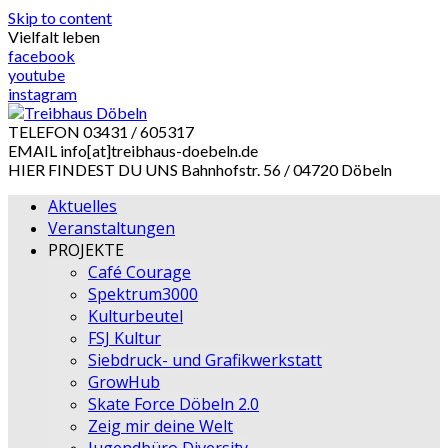
Skip to content
Vielfalt leben
facebook
youtube
instagram
TELEFON
03431 / 605317
EMAIL
info[at]treibhaus-doebeln.de
HIER FINDEST DU UNS
Bahnhofstr. 56 / 04720 Döbeln
Aktuelles
Veranstaltungen
PROJEKTE
Café Courage
Spektrum3000
Kulturbeutel
FSJ Kultur
Siebdruck- und Grafikwerkstatt
GrowHub
Skate Force Döbeln 2.0
Zeig mir deine Welt