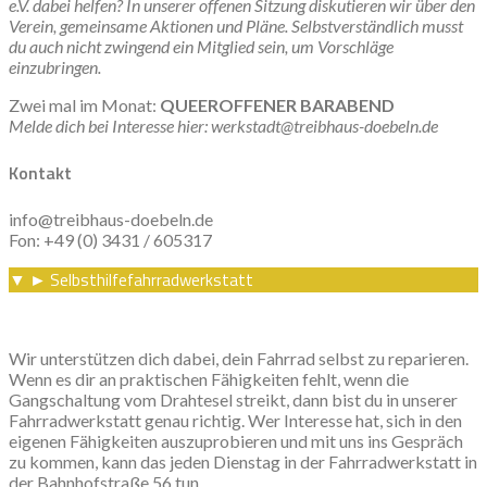
e.V. dabei helfen? In unserer offenen Sitzung diskutieren wir über den
Verein, gemeinsame Aktionen und Pläne. Selbstverständlich musst
du auch nicht zwingend ein Mitglied sein, um Vorschläge
einzubringen.
Zwei mal im Monat:
QUEEROFFENER BARABEND
Melde dich bei Interesse hier: werkstadt@treibhaus-doebeln.de
Kontakt
info@treibhaus-doebeln.de
Fon: +49 (0) 3431 / 605317
Selbsthilfefahrradwerkstatt
▼
►
Wir unterstützen dich dabei, dein Fahrrad selbst zu reparieren.
Wenn es dir an praktischen Fähigkeiten fehlt, wenn die
Gangschaltung vom Drahtesel streikt, dann bist du in unserer
Fahrradwerkstatt genau richtig. Wer Interesse hat, sich in den
eigenen Fähigkeiten auszuprobieren und mit uns ins Gespräch
zu kommen, kann das jeden Dienstag in der Fahrradwerkstatt in
der Bahnhofstraße 56 tun.