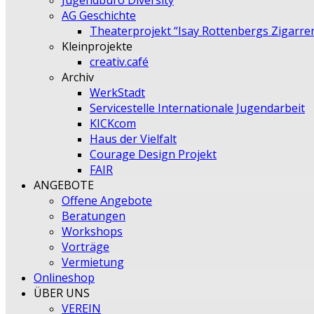
Jugendbüro Diversity
AG Geschichte
Theaterprojekt “Isay Rottenbergs Zigarre
Kleinprojekte
creativ.café
Archiv
WerkStadt
Servicestelle Internationale Jugendarbeit
KICKcom
Haus der Vielfalt
Courage Design Projekt
FAIR
ANGEBOTE
Offene Angebote
Beratungen
Workshops
Vorträge
Vermietung
Onlineshop
ÜBER UNS
VEREIN