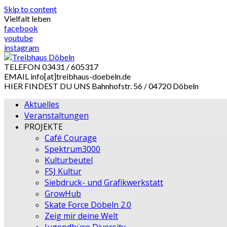
Skip to content
Vielfalt leben
facebook
youtube
instagram
TELEFON
03431 / 605317
EMAIL
info[at]treibhaus-doebeln.de
HIER FINDEST DU UNS
Bahnhofstr. 56 / 04720 Döbeln
Aktuelles
Veranstaltungen
PROJEKTE
Café Courage
Spektrum3000
Kulturbeutel
FSJ Kultur
Siebdruck- und Grafikwerkstatt
GrowHub
Skate Force Döbeln 2.0
Zeig mir deine Welt