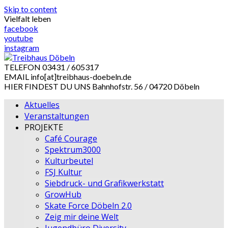
Skip to content
Vielfalt leben
facebook
youtube
instagram
TELEFON
03431 / 605317
EMAIL
info[at]treibhaus-doebeln.de
HIER FINDEST DU UNS
Bahnhofstr. 56 / 04720 Döbeln
Aktuelles
Veranstaltungen
PROJEKTE
Café Courage
Spektrum3000
Kulturbeutel
FSJ Kultur
Siebdruck- und Grafikwerkstatt
GrowHub
Skate Force Döbeln 2.0
Zeig mir deine Welt