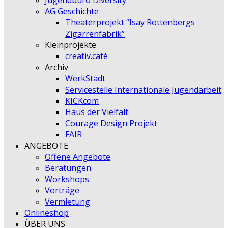
Jugendbüro Diversity
AG Geschichte
Theaterprojekt “Isay Rottenbergs
Zigarrenfabrik”
Kleinprojekte
creativ.café
Archiv
WerkStadt
Servicestelle Internationale Jugendarbeit
KICKcom
Haus der Vielfalt
Courage Design Projekt
FAIR
ANGEBOTE
Offene Angebote
Beratungen
Workshops
Vorträge
Vermietung
Onlineshop
ÜBER UNS