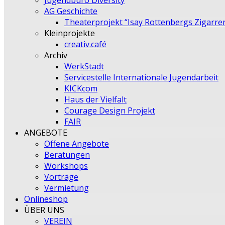
Jugendbüro Diversity
AG Geschichte
Theaterprojekt “Isay Rottenbergs Zigarre
Kleinprojekte
creativ.café
Archiv
WerkStadt
Servicestelle Internationale Jugendarbeit
KICKcom
Haus der Vielfalt
Courage Design Projekt
FAIR
ANGEBOTE
Offene Angebote
Beratungen
Workshops
Vorträge
Vermietung
Onlineshop
ÜBER UNS
VEREIN