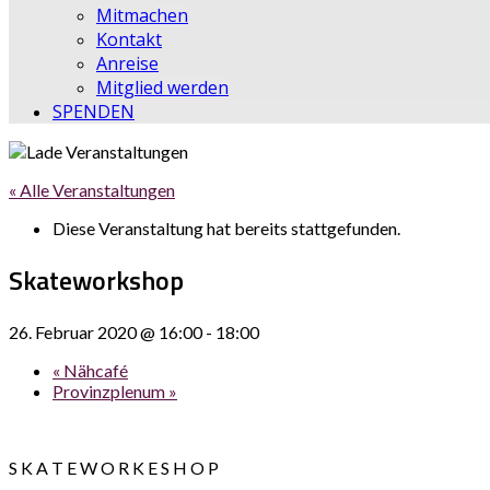
Mitmachen
Kontakt
Anreise
Mitglied werden
SPENDEN
« Alle Veranstaltungen
Diese Veranstaltung hat bereits stattgefunden.
Skateworkshop
26. Februar 2020 @ 16:00
-
18:00
«
Nähcafé
Provinzplenum
»
S K A T E W O R K E S H O P