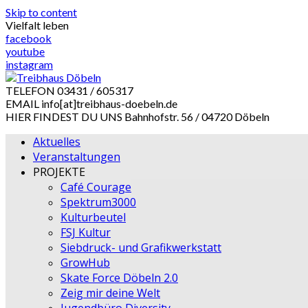
Skip to content
Vielfalt leben
facebook
youtube
instagram
TELEFON
03431 / 605317
EMAIL
info[at]treibhaus-doebeln.de
HIER FINDEST DU UNS
Bahnhofstr. 56 / 04720 Döbeln
Aktuelles
Veranstaltungen
PROJEKTE
Café Courage
Spektrum3000
Kulturbeutel
FSJ Kultur
Siebdruck- und Grafikwerkstatt
GrowHub
Skate Force Döbeln 2.0
Zeig mir deine Welt