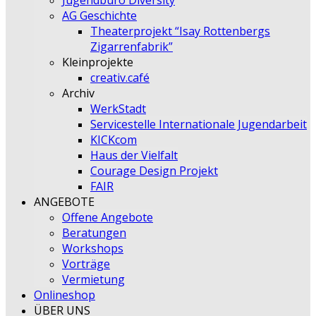
Jugendbüro Diversity
AG Geschichte
Theaterprojekt “Isay Rottenbergs
Zigarrenfabrik”
Kleinprojekte
creativ.café
Archiv
WerkStadt
Servicestelle Internationale Jugendarbeit
KICKcom
Haus der Vielfalt
Courage Design Projekt
FAIR
ANGEBOTE
Offene Angebote
Beratungen
Workshops
Vorträge
Vermietung
Onlineshop
ÜBER UNS