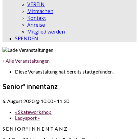
VEREIN
Mitmachen
Kontakt
Anreise
Mitglied werden
SPENDEN
« Alle Veranstaltungen
Diese Veranstaltung hat bereits stattgefunden.
Senior*innentanz
6. August 2020 @ 10:00
-
11:30
«
Skateworkshop
Ladysport
»
S E N I O R * I N N E N T A N Z