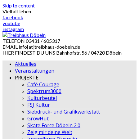
Skip to content
Vielfalt leben
facebook
youtube
instagram
TELEFON
03431 / 605317
EMAIL
info[at]treibhaus-doebeln.de
HIER FINDEST DU UNS
Bahnhofstr. 56 / 04720 Döbeln
Aktuelles
Veranstaltungen
PROJEKTE
Café Courage
Spektrum3000
Kulturbeutel
FSJ Kultur
Siebdruck- und Grafikwerkstatt
GrowHub
Skate Force Döbeln 2.0
Zeig mir deine Welt