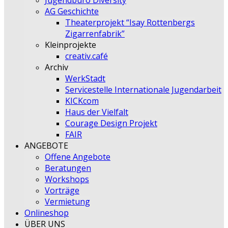
Jugendbüro Diversity
AG Geschichte
Theaterprojekt “Isay Rottenbergs
Zigarrenfabrik”
Kleinprojekte
creativ.café
Archiv
WerkStadt
Servicestelle Internationale Jugendarbeit
KICKcom
Haus der Vielfalt
Courage Design Projekt
FAIR
ANGEBOTE
Offene Angebote
Beratungen
Workshops
Vorträge
Vermietung
Onlineshop
ÜBER UNS