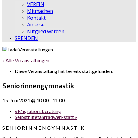
VEREIN
Mitmachen
Kontakt
Anreise
Mitglied werden
SPENDEN
« Alle Veranstaltungen
Diese Veranstaltung hat bereits stattgefunden.
Seniorinnengymnastik
15. Juni 2021 @ 10:00
-
11:00
«
Migrationsberatung
Selbsthilfefahrradwerkstatt
»
S E N I O R I N N E N G Y M N A S T I K