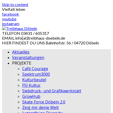
Skip to content
Vielfalt leben
facebook
youtube
instagram
TELEFON
03431 / 605317
EMAIL
info[at]treibhaus-doebeln.de
HIER FINDEST DU UNS
Bahnhofstr. 56 / 04720 Döbeln
Aktuelles
Veranstaltungen
PROJEKTE
Café Courage
Spektrum3000
Kulturbeutel
FSJ Kultur
Siebdruck- und Grafikwerkstatt
GrowHub
Skate Force Döbeln 2.0
Zeig mir deine Welt