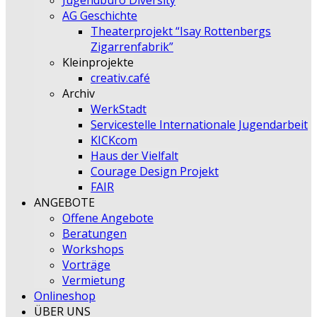
Jugendbüro Diversity
AG Geschichte
Theaterprojekt “Isay Rottenbergs
Zigarrenfabrik”
Kleinprojekte
creativ.café
Archiv
WerkStadt
Servicestelle Internationale Jugendarbeit
KICKcom
Haus der Vielfalt
Courage Design Projekt
FAIR
ANGEBOTE
Offene Angebote
Beratungen
Workshops
Vorträge
Vermietung
Onlineshop
ÜBER UNS