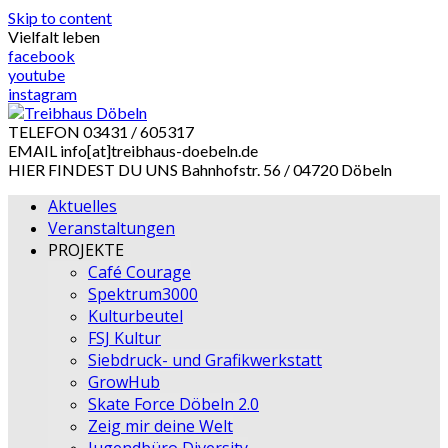
Skip to content
Vielfalt leben
facebook
youtube
instagram
TELEFON
03431 / 605317
EMAIL
info[at]treibhaus-doebeln.de
HIER FINDEST DU UNS
Bahnhofstr. 56 / 04720 Döbeln
Aktuelles
Veranstaltungen
PROJEKTE
Café Courage
Spektrum3000
Kulturbeutel
FSJ Kultur
Siebdruck- und Grafikwerkstatt
GrowHub
Skate Force Döbeln 2.0
Zeig mir deine Welt