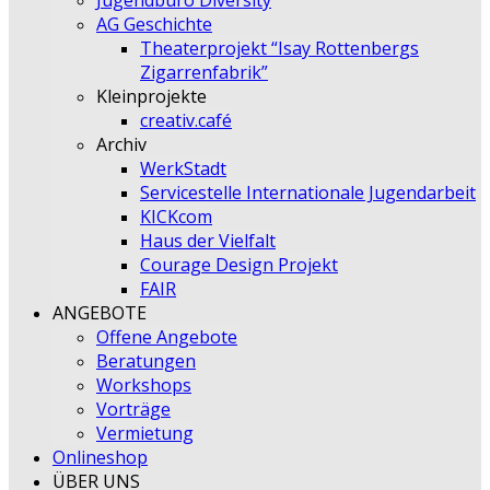
Jugendbüro Diversity
AG Geschichte
Theaterprojekt “Isay Rottenbergs
Zigarrenfabrik”
Kleinprojekte
creativ.café
Archiv
WerkStadt
Servicestelle Internationale Jugendarbeit
KICKcom
Haus der Vielfalt
Courage Design Projekt
FAIR
ANGEBOTE
Offene Angebote
Beratungen
Workshops
Vorträge
Vermietung
Onlineshop
ÜBER UNS