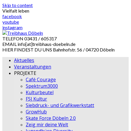
Skip to content
Vielfalt leben
facebook
youtube
instagram
TELEFON
03431 / 605317
EMAIL
info[at]treibhaus-doebeln.de
HIER FINDEST DU UNS
Bahnhofstr. 56 / 04720 Döbeln
Aktuelles
Veranstaltungen
PROJEKTE
Café Courage
Spektrum3000
Kulturbeutel
FSJ Kultur
Siebdruck- und Grafikwerkstatt
GrowHub
Skate Force Döbeln 2.0
Zeig mir deine Welt