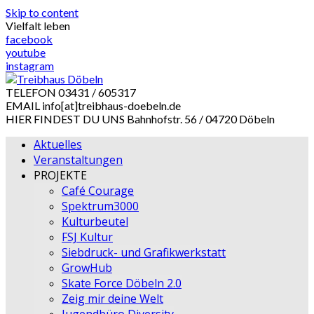
Skip to content
Vielfalt leben
facebook
youtube
instagram
TELEFON
03431 / 605317
EMAIL
info[at]treibhaus-doebeln.de
HIER FINDEST DU UNS
Bahnhofstr. 56 / 04720 Döbeln
Aktuelles
Veranstaltungen
PROJEKTE
Café Courage
Spektrum3000
Kulturbeutel
FSJ Kultur
Siebdruck- und Grafikwerkstatt
GrowHub
Skate Force Döbeln 2.0
Zeig mir deine Welt