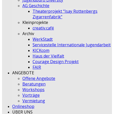
Jugendbüro Diversity
AG Geschichte
Theaterprojekt “Isay Rottenbergs
Zigarrenfabrik”
Kleinprojekte
creativ.café
Archiv
WerkStadt
Servicestelle Internationale Jugendarbeit
KICKcom
Haus der Vielfalt
Courage Design Projekt
FAIR
ANGEBOTE
Offene Angebote
Beratungen
Workshops
Vorträge
Vermietung
Onlineshop
ÜBER UNS