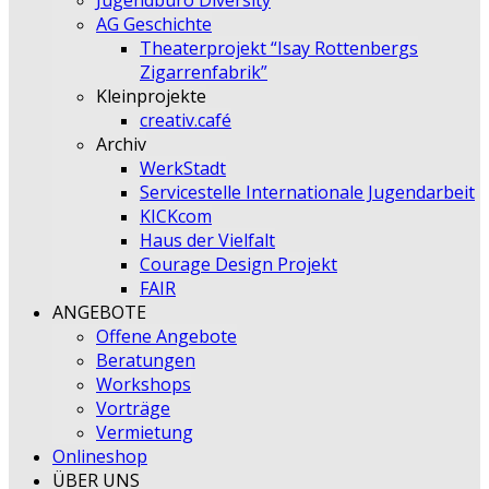
Jugendbüro Diversity
AG Geschichte
Theaterprojekt “Isay Rottenbergs
Zigarrenfabrik”
Kleinprojekte
creativ.café
Archiv
WerkStadt
Servicestelle Internationale Jugendarbeit
KICKcom
Haus der Vielfalt
Courage Design Projekt
FAIR
ANGEBOTE
Offene Angebote
Beratungen
Workshops
Vorträge
Vermietung
Onlineshop
ÜBER UNS