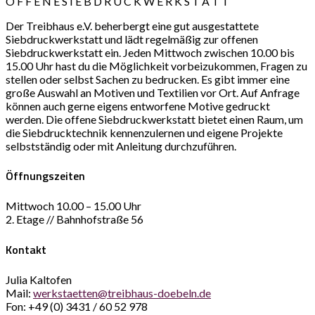
O F F E N E S I E B D R U C K W E R K S T A T T
Der Treibhaus e.V. beherbergt eine gut ausgestattete
Siebdruckwerkstatt und lädt regelmäßig zur offenen
Siebdruckwerkstatt ein. Jeden Mittwoch zwischen 10.00 bis
15.00 Uhr hast du die Möglichkeit vorbeizukommen, Fragen zu
stellen oder selbst Sachen zu bedrucken. Es gibt immer eine
große Auswahl an Motiven und Textilien vor Ort. Auf Anfrage
können auch gerne eigens entworfene Motive gedruckt
werden. Die offene Siebdruckwerkstatt bietet einen Raum, um
die Siebdrucktechnik kennenzulernen und eigene Projekte
selbstständig oder mit Anleitung durchzuführen.
Öffnungszeiten
Mittwoch 10.00 – 15.00 Uhr
2. Etage // Bahnhofstraße 56
K
ontakt
Julia Kaltofen
Mail:
werkstaetten@treibhaus-doebeln.de
Fon: +49 (0) 3431 / 60 52 978