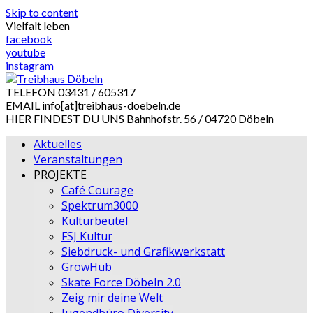
Skip to content
Vielfalt leben
facebook
youtube
instagram
TELEFON
03431 / 605317
EMAIL
info[at]treibhaus-doebeln.de
HIER FINDEST DU UNS
Bahnhofstr. 56 / 04720 Döbeln
Aktuelles
Veranstaltungen
PROJEKTE
Café Courage
Spektrum3000
Kulturbeutel
FSJ Kultur
Siebdruck- und Grafikwerkstatt
GrowHub
Skate Force Döbeln 2.0
Zeig mir deine Welt