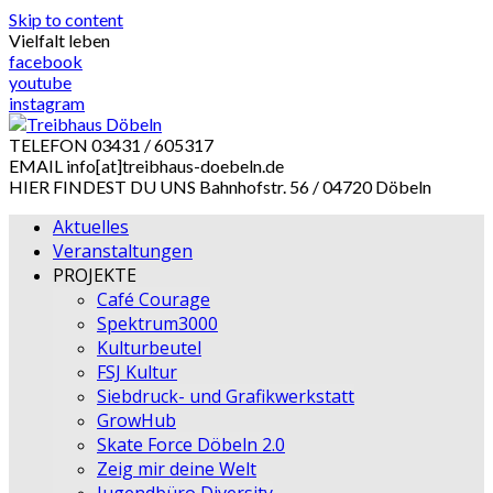
Skip to content
Vielfalt leben
facebook
youtube
instagram
TELEFON
03431 / 605317
EMAIL
info[at]treibhaus-doebeln.de
HIER FINDEST DU UNS
Bahnhofstr. 56 / 04720 Döbeln
Aktuelles
Veranstaltungen
PROJEKTE
Café Courage
Spektrum3000
Kulturbeutel
FSJ Kultur
Siebdruck- und Grafikwerkstatt
GrowHub
Skate Force Döbeln 2.0
Zeig mir deine Welt