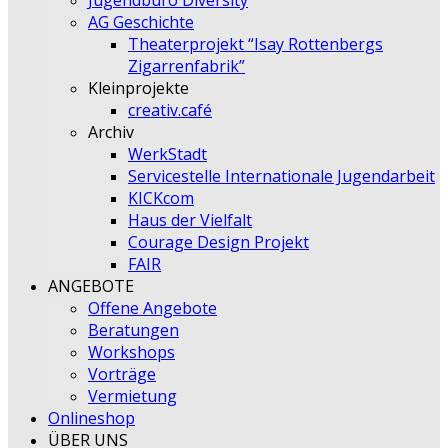
Jugendbüro Diversity
AG Geschichte
Theaterprojekt “Isay Rottenbergs
Zigarrenfabrik”
Kleinprojekte
creativ.café
Archiv
WerkStadt
Servicestelle Internationale Jugendarbeit
KICKcom
Haus der Vielfalt
Courage Design Projekt
FAIR
ANGEBOTE
Offene Angebote
Beratungen
Workshops
Vorträge
Vermietung
Onlineshop
ÜBER UNS