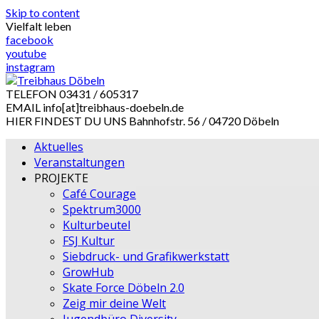
Skip to content
Vielfalt leben
facebook
youtube
instagram
TELEFON
03431 / 605317
EMAIL
info[at]treibhaus-doebeln.de
HIER FINDEST DU UNS
Bahnhofstr. 56 / 04720 Döbeln
Aktuelles
Veranstaltungen
PROJEKTE
Café Courage
Spektrum3000
Kulturbeutel
FSJ Kultur
Siebdruck- und Grafikwerkstatt
GrowHub
Skate Force Döbeln 2.0
Zeig mir deine Welt