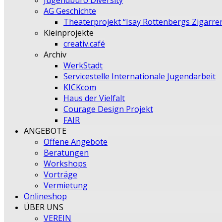
Jugendbüro Diversity
AG Geschichte
Theaterprojekt “Isay Rottenbergs Zigarre
Kleinprojekte
creativ.café
Archiv
WerkStadt
Servicestelle Internationale Jugendarbeit
KICKcom
Haus der Vielfalt
Courage Design Projekt
FAIR
ANGEBOTE
Offene Angebote
Beratungen
Workshops
Vorträge
Vermietung
Onlineshop
ÜBER UNS
VEREIN