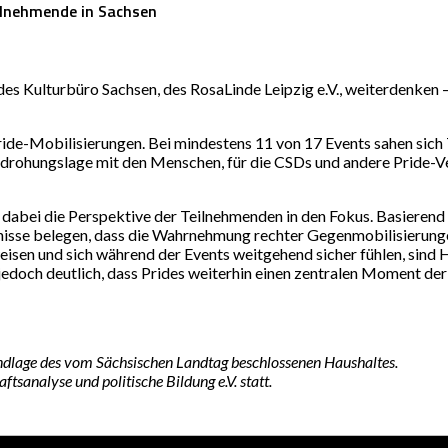
ilnehmende in Sachsen
des Kulturbüro Sachsen, des RosaLinde Leipzig e.V., weiterdenken
Pride-Mobilisierungen. Bei mindestens 11 von 17 Events sahen sic
drohungslage mit den Menschen, für die CSDs und andere Pride-Ve
 dabei die Perspektive der Teilnehmenden in den Fokus. Basierend
bnisse belegen, dass die Wahrnehmung rechter Gegenmobilisierunge
isen und sich während der Events weitgehend sicher fühlen, sind
edoch deutlich, dass Prides weiterhin einen zentralen Moment der
ndlage des vom Sächsischen Landtag beschlossenen Haushaltes.
tsanalyse und politische Bildung e.V. statt.