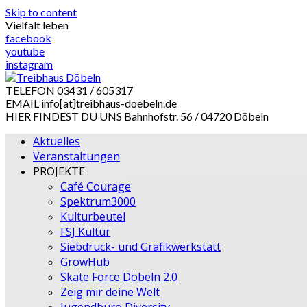
Skip to content
Vielfalt leben
facebook
youtube
instagram
TELEFON
03431 / 605317
EMAIL
info[at]treibhaus-doebeln.de
HIER FINDEST DU UNS
Bahnhofstr. 56 / 04720 Döbeln
Aktuelles
Veranstaltungen
PROJEKTE
Café Courage
Spektrum3000
Kulturbeutel
FSJ Kultur
Siebdruck- und Grafikwerkstatt
GrowHub
Skate Force Döbeln 2.0
Zeig mir deine Welt