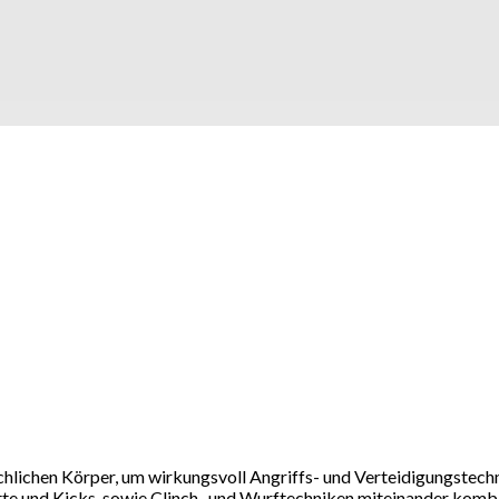
ichen Körper, um wirkungsvoll Angriffs- und Verteidigungstechn
tte und Kicks, sowie Clinch- und Wurftechniken miteinander kombi