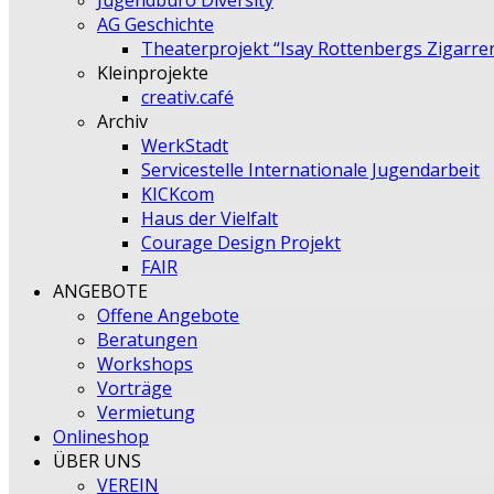
Jugendbüro Diversity
AG Geschichte
Theaterprojekt “Isay Rottenbergs Zigarre
Kleinprojekte
creativ.café
Archiv
WerkStadt
Servicestelle Internationale Jugendarbeit
KICKcom
Haus der Vielfalt
Courage Design Projekt
FAIR
ANGEBOTE
Offene Angebote
Beratungen
Workshops
Vorträge
Vermietung
Onlineshop
ÜBER UNS
VEREIN