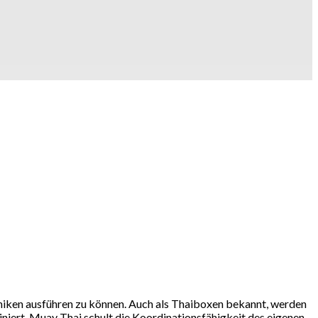
iken ausführen zu können. Auch als Thaiboxen bekannt, werden
niert. Muay Thai schult die Koordinationsfähigkeit des eigenen