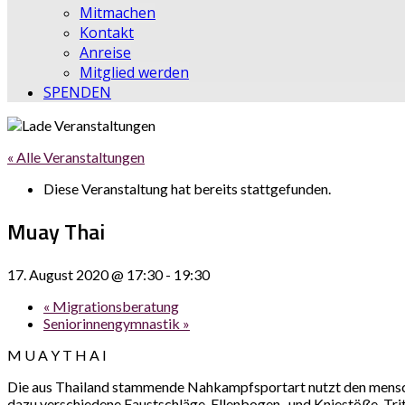
Mitmachen
Kontakt
Anreise
Mitglied werden
SPENDEN
« Alle Veranstaltungen
Diese Veranstaltung hat bereits stattgefunden.
Muay Thai
17. August 2020 @ 17:30
-
19:30
«
Migrationsberatung
Seniorinnengymnastik
»
M U A Y T H A I
Die aus Thailand stammende Nahkampfsportart nutzt den menschl
dazu verschiedene Faustschläge, Ellenbogen- und Kniestöße, Tri