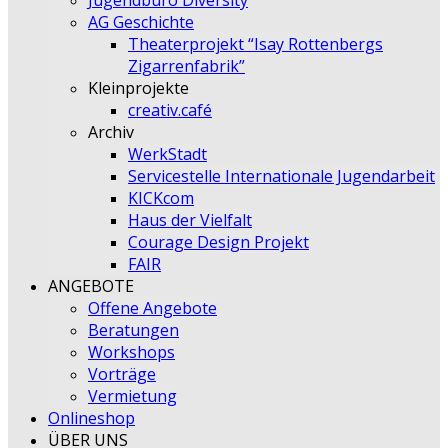
Jugendbüro Diversity
AG Geschichte
Theaterprojekt “Isay Rottenbergs
Zigarrenfabrik”
Kleinprojekte
creativ.café
Archiv
WerkStadt
Servicestelle Internationale Jugendarbeit
KICKcom
Haus der Vielfalt
Courage Design Projekt
FAIR
ANGEBOTE
Offene Angebote
Beratungen
Workshops
Vorträge
Vermietung
Onlineshop
ÜBER UNS