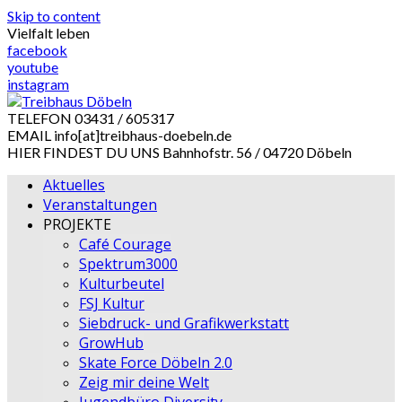
Skip to content
Vielfalt leben
facebook
youtube
instagram
TELEFON
03431 / 605317
EMAIL
info[at]treibhaus-doebeln.de
HIER FINDEST DU UNS
Bahnhofstr. 56 / 04720 Döbeln
Aktuelles
Veranstaltungen
PROJEKTE
Café Courage
Spektrum3000
Kulturbeutel
FSJ Kultur
Siebdruck- und Grafikwerkstatt
GrowHub
Skate Force Döbeln 2.0
Zeig mir deine Welt