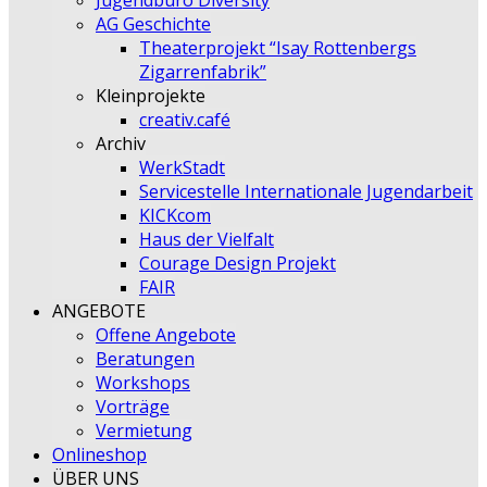
Jugendbüro Diversity
AG Geschichte
Theaterprojekt “Isay Rottenbergs
Zigarrenfabrik”
Kleinprojekte
creativ.café
Archiv
WerkStadt
Servicestelle Internationale Jugendarbeit
KICKcom
Haus der Vielfalt
Courage Design Projekt
FAIR
ANGEBOTE
Offene Angebote
Beratungen
Workshops
Vorträge
Vermietung
Onlineshop
ÜBER UNS