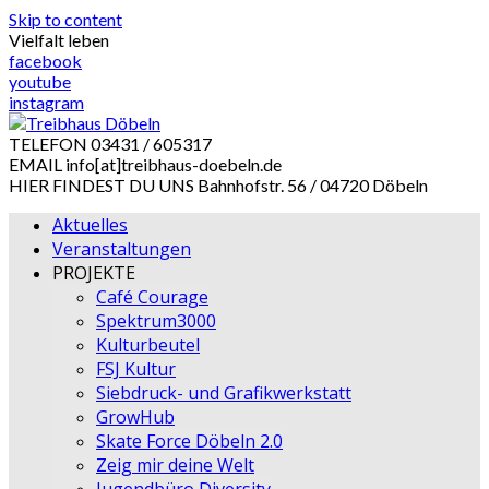
Skip to content
Vielfalt leben
facebook
youtube
instagram
TELEFON
03431 / 605317
EMAIL
info[at]treibhaus-doebeln.de
HIER FINDEST DU UNS
Bahnhofstr. 56 / 04720 Döbeln
Aktuelles
Veranstaltungen
PROJEKTE
Café Courage
Spektrum3000
Kulturbeutel
FSJ Kultur
Siebdruck- und Grafikwerkstatt
GrowHub
Skate Force Döbeln 2.0
Zeig mir deine Welt