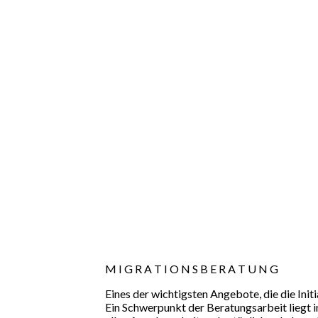
M I G R A T I O N S B E R A T U N G
Eines der wichtigsten Angebote, die die Ini
Ein Schwerpunkt der Beratungsarbeit liegt 