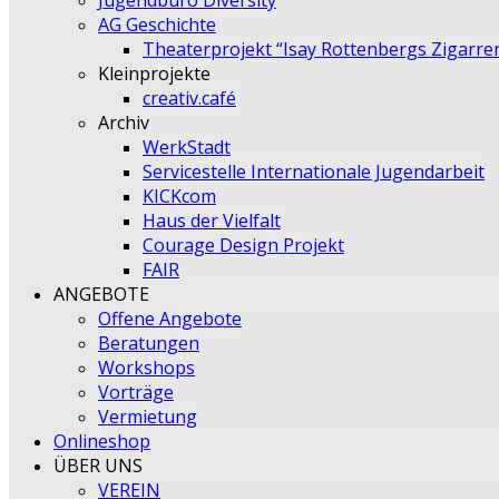
Jugendbüro Diversity
AG Geschichte
Theaterprojekt “Isay Rottenbergs Zigarre
Kleinprojekte
creativ.café
Archiv
WerkStadt
Servicestelle Internationale Jugendarbeit
KICKcom
Haus der Vielfalt
Courage Design Projekt
FAIR
ANGEBOTE
Offene Angebote
Beratungen
Workshops
Vorträge
Vermietung
Onlineshop
ÜBER UNS
VEREIN