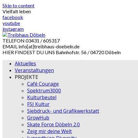
Skip to content
Vielfalt leben
facebook
youtube
instagram
TELEFON
03431 / 605317
EMAIL
info[at]treibhaus-doebeln.de
HIER FINDEST DU UNS
Bahnhofstr. 56 / 04720 Döbeln
Aktuelles
Veranstaltungen
PROJEKTE
Café Courage
Spektrum3000
Kulturbeutel
FSJ Kultur
Siebdruck- und Grafikwerkstatt
GrowHub
Skate Force Döbeln 2.0
Zeig mir deine Welt