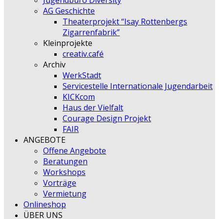
Jugendbüro Diversity
AG Geschichte
Theaterprojekt “Isay Rottenbergs
Zigarrenfabrik”
Kleinprojekte
creativ.café
Archiv
WerkStadt
Servicestelle Internationale Jugendarbeit
KICKcom
Haus der Vielfalt
Courage Design Projekt
FAIR
ANGEBOTE
Offene Angebote
Beratungen
Workshops
Vorträge
Vermietung
Onlineshop
ÜBER UNS