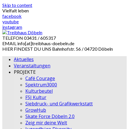
Skip to content
Vielfalt leben
facebook
youtube
instagram
TELEFON
03431 / 605317
EMAIL
info[at]treibhaus-doebeln.de
HIER FINDEST DU UNS
Bahnhofstr. 56 / 04720 Döbeln
Aktuelles
Veranstaltungen
PROJEKTE
Café Courage
Spektrum3000
Kulturbeutel
FSJ Kultur
Siebdruck- und Grafikwerkstatt
GrowHub
Skate Force Döbeln 2.0
Zeig mir deine Welt