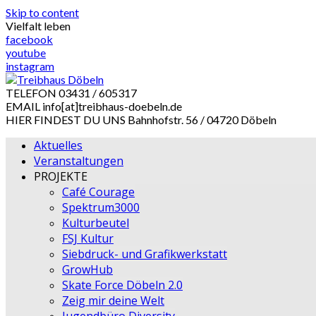
Skip to content
Vielfalt leben
facebook
youtube
instagram
TELEFON
03431 / 605317
EMAIL
info[at]treibhaus-doebeln.de
HIER FINDEST DU UNS
Bahnhofstr. 56 / 04720 Döbeln
Aktuelles
Veranstaltungen
PROJEKTE
Café Courage
Spektrum3000
Kulturbeutel
FSJ Kultur
Siebdruck- und Grafikwerkstatt
GrowHub
Skate Force Döbeln 2.0
Zeig mir deine Welt