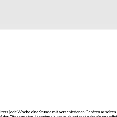
 Alters jede Woche eine Stunde mit verschiedenen Geräten arbeit
der Fitnessmatte. Manchmal wird auch getanzt oder ein sportlich