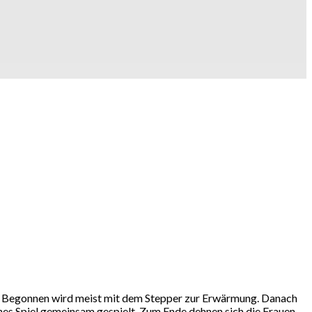
en. Begonnen wird meist mit dem Stepper zur Erwärmung. Danach
es Spiel gemeinsam gespielt. Zum Ende dehnen sich die Frauen