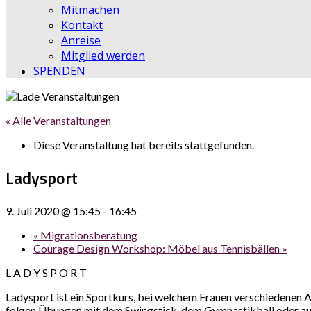
Mitmachen
Kontakt
Anreise
Mitglied werden
SPENDEN
« Alle Veranstaltungen
Diese Veranstaltung hat bereits stattgefunden.
Ladysport
9. Juli 2020 @ 15:45
-
16:45
«
Migrationsberatung
Courage Design Workshop: Möbel aus Tennisbällen
»
L A D Y S P O R T
Ladysport ist ein Sportkurs, bei welchem Frauen verschiedenen
folgen Übungen mit dem Swingstick, dem Gymnastikball oder auf 