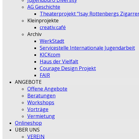
Jugendbüro Diversity
AG Geschichte
Theaterprojekt “Isay Rottenbergs Zigarre
Kleinprojekte
creativ.café
Archiv
WerkStadt
Servicestelle Internationale Jugendarbeit
KICKcom
Haus der Vielfalt
Courage Design Projekt
FAIR
ANGEBOTE
Offene Angebote
Beratungen
Workshops
Vorträge
Vermietung
Onlineshop
ÜBER UNS
VEREIN