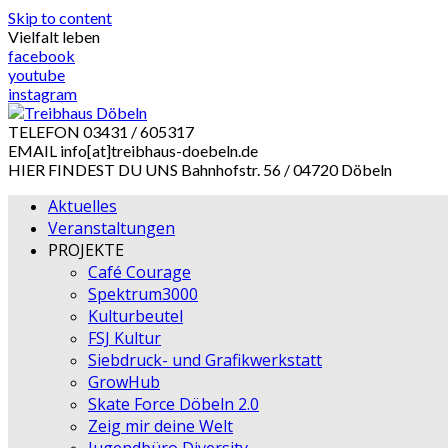
Skip to content
Vielfalt leben
facebook
youtube
instagram
TELEFON
03431 / 605317
EMAIL
info[at]treibhaus-doebeln.de
HIER FINDEST DU UNS
Bahnhofstr. 56 / 04720 Döbeln
Aktuelles
Veranstaltungen
PROJEKTE
Café Courage
Spektrum3000
Kulturbeutel
FSJ Kultur
Siebdruck- und Grafikwerkstatt
GrowHub
Skate Force Döbeln 2.0
Zeig mir deine Welt