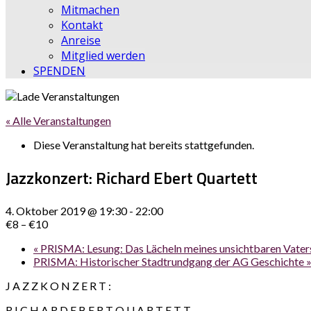
Mitmachen
Kontakt
Anreise
Mitglied werden
SPENDEN
« Alle Veranstaltungen
Diese Veranstaltung hat bereits stattgefunden.
Jazzkonzert: Richard Ebert Quartett
4. Oktober 2019 @ 19:30
-
22:00
€8 – €10
«
PRISMA: Lesung: Das Lächeln meines unsichtbaren Vater
PRISMA: Historischer Stadtrundgang der AG Geschichte
J A Z Z K O N Z E R T :
R I C H A R D E B E R T Q U A R T E T T