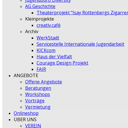
Jugendbüro Diversity
AG Geschichte
Theaterprojekt “Isay Rottenbergs Zigarre
Kleinprojekte
creativ.café
Archiv
WerkStadt
Servicestelle Internationale Jugendarbeit
KICKcom
Haus der Vielfalt
Courage Design Projekt
FAIR
ANGEBOTE
Offene Angebote
Beratungen
Workshops
Vorträge
Vermietung
Onlineshop
ÜBER UNS
VEREIN