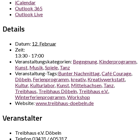
iCalendar
Outlook 365
Outlook Live
Details
Datum:
12. Februar
Zeit:
13:30 - 17:00
Veranstaltungskategorien:
Begegnung
,
Kinderprogramm
,
Kunst
,
Musik
,
Spiele
,
Tanz
Veranstaltung-Tags:
Bunter Nachmittag
,
Café Courage
,
Döbeln
,
Ferienprogramm
,
kreativ
,
Kreativwerkstatt
,
Kultur
,
Kulturlabor
,
Kunst
,
Mittelsachsen
,
Tanz
,
Treibhaus
,
Treibhaus Döbeln
,
Treibhaus e.V.
,
Winterferienprogramm
,
Workshop
Website:
www.treibhaus-doebeln.de
Veranstalter
Treibhaus e.V. Döbeln
Telefon
03431 / 605317