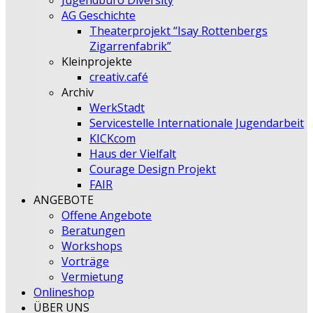
Jugendbüro Diversity
AG Geschichte
Theaterprojekt “Isay Rottenbergs
Zigarrenfabrik”
Kleinprojekte
creativ.café
Archiv
WerkStadt
Servicestelle Internationale Jugendarbeit
KICKcom
Haus der Vielfalt
Courage Design Projekt
FAIR
ANGEBOTE
Offene Angebote
Beratungen
Workshops
Vorträge
Vermietung
Onlineshop
ÜBER UNS