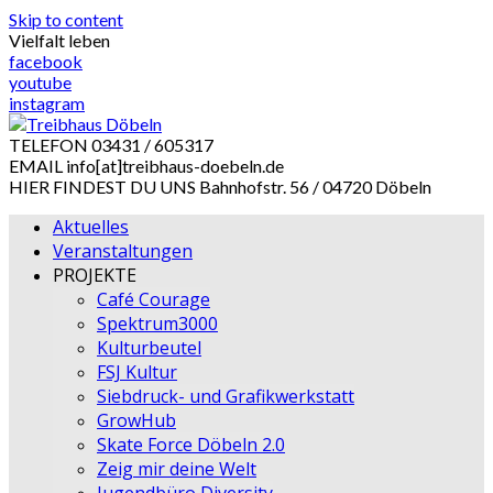
Skip to content
Vielfalt leben
facebook
youtube
instagram
TELEFON
03431 / 605317
EMAIL
info[at]treibhaus-doebeln.de
HIER FINDEST DU UNS
Bahnhofstr. 56 / 04720 Döbeln
Aktuelles
Veranstaltungen
PROJEKTE
Café Courage
Spektrum3000
Kulturbeutel
FSJ Kultur
Siebdruck- und Grafikwerkstatt
GrowHub
Skate Force Döbeln 2.0
Zeig mir deine Welt