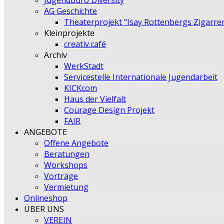
Jugendbüro Diversity
AG Geschichte
Theaterprojekt “Isay Rottenbergs Zigarre
Kleinprojekte
creativ.café
Archiv
WerkStadt
Servicestelle Internationale Jugendarbeit
KICKcom
Haus der Vielfalt
Courage Design Projekt
FAIR
ANGEBOTE
Offene Angebote
Beratungen
Workshops
Vorträge
Vermietung
Onlineshop
ÜBER UNS
VEREIN