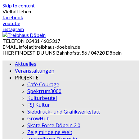
Skip to content
Vielfalt leben
facebook
youtube
instagram
TELEFON
03431 / 605317
EMAIL
info[at]treibhaus-doebeln.de
HIER FINDEST DU UNS
Bahnhofstr. 56 / 04720 Döbeln
Aktuelles
Veranstaltungen
PROJEKTE
Café Courage
Spektrum3000
Kulturbeutel
FSJ Kultur
Siebdruck- und Grafikwerkstatt
GrowHub
Skate Force Döbeln 2.0
Zeig mir deine Welt