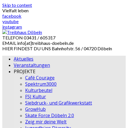
Skip to content
Vielfalt leben
facebook
youtube
instagram
TELEFON
03431 / 605317
EMAIL
info[at]treibhaus-doebeln.de
HIER FINDEST DU UNS
Bahnhofstr. 56 / 04720 Döbeln
Aktuelles
Veranstaltungen
PROJEKTE
Café Courage
Spektrum3000
Kulturbeutel
FSJ Kultur
Siebdruck- und Grafikwerkstatt
GrowHub
Skate Force Döbeln 2.0
Zeig mir deine Welt