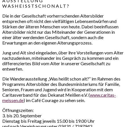
A U S S T E L L U N G
W A S H E I S S T S C H O N A L T ?
Die in der Gesellschaft vorherrschenden Altersbilder
entsprechen oft nicht den vielfältigen Lebensentwürfen und
Stärken der älteren Menschen von heute. Dabei beeinflussen
Altersbilder nicht nur das Miteinander der Generationen in
einer älter werdenden Gesellschaft, sondern auch die
Erwartungen an den eigenen Alterungsprozess.
Jung und Alt sind eingeladen, über ihre Vorstellungen vom Alter
nachzudenken, miteinander ins Gespräch zu kommen und ein
differenziertes Bild vom Alter in unserer Gesellschaft zu
entwerfen.
Die Wanderausstellung „Was heißt schon alt?“ im Rahmen des
Programms Altersbilder des Bundesministeriums für Familie,
Senioren, Frauen und Jugend wird in Kooperation mit dem
Caritasverband für das Dekanat Meißen e.V. (
www.caritas-
meissen.de
) im Café Courage zu sehen sein.
Öffnungszeiten:
3. bis 20. September
Dienstag bis Freitag jeweils 15.00 bis 19.00 Uhr
und nach Vereinbarung unter 03431 / 7297942