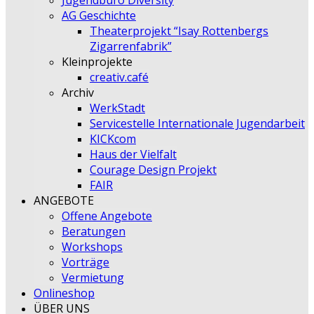
Jugendbüro Diversity
AG Geschichte
Theaterprojekt “Isay Rottenbergs
Zigarrenfabrik”
Kleinprojekte
creativ.café
Archiv
WerkStadt
Servicestelle Internationale Jugendarbeit
KICKcom
Haus der Vielfalt
Courage Design Projekt
FAIR
ANGEBOTE
Offene Angebote
Beratungen
Workshops
Vorträge
Vermietung
Onlineshop
ÜBER UNS