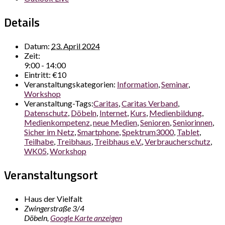
Details
Datum:
23. April 2024
Zeit:
9:00 - 14:00
Eintritt:
€10
Veranstaltungskategorien:
Information
,
Seminar
,
Workshop
Veranstaltung-Tags:
Caritas
,
Caritas Verband
,
Datenschutz
,
Döbeln
,
Internet
,
Kurs
,
Medienbildung
,
Medienkompetenz
,
neue Medien
,
Senioren
,
Seniorinnen
,
Sicher im Netz
,
Smartphone
,
Spektrum3000
,
Tablet
,
Teilhabe
,
Treibhaus
,
Treibhaus e.V.
,
Verbraucherschutz
,
WK05
,
Workshop
Veranstaltungsort
Haus der Vielfalt
Zwingerstraße 3/4
Döbeln
,
Google Karte anzeigen