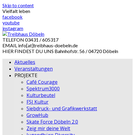
Skip to content
Vielfalt leben
facebook
youtube
instagram
TELEFON
03431 / 605317
EMAIL
info[at]treibhaus-doebeln.de
HIER FINDEST DU UNS
Bahnhofstr. 56 / 04720 Döbeln
Aktuelles
Veranstaltungen
PROJEKTE
Café Courage
Spektrum3000
Kulturbeutel
FSJ Kultur
Siebdruck- und Grafikwerkstatt
GrowHub
Skate Force Döbeln 2.0
Zeig mir deine Welt