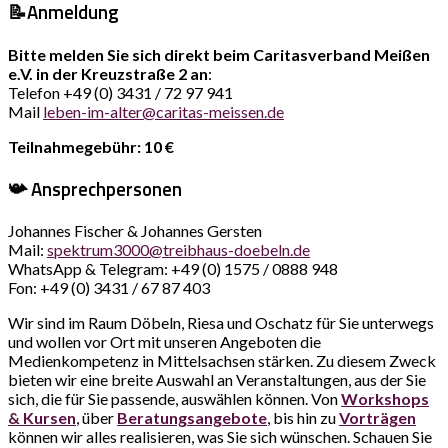
📝Anmeldung
Bitte melden Sie sich direkt beim Caritasverband Meißen
e.V. in der Kreuzstraße 2 an
:
Telefon +49 (0) 3431 / 72 97 941
Mail
leben-im-alter@caritas-meissen.de
Teilnahmegebühr: 10 €
📯 Ansprechpersonen
Johannes Fischer & Johannes Gersten
Mail:
spektrum3000@treibhaus-doebeln.de
WhatsApp & Telegram: +49 (0) 1575 / 0888 948
Fon: +49 (0) 3431 / 67 87 403
Wir sind im Raum Döbeln, Riesa und Oschatz für Sie unterwegs
und wollen vor Ort mit unseren Angeboten die
Medienkompetenz in Mittelsachsen stärken. Zu diesem Zweck
bieten wir eine breite Auswahl an Veranstaltungen, aus der Sie
sich, die für Sie passende, auswählen können. Von
Workshops
& Kursen
, über
Beratungsangebote
, bis hin zu
Vorträgen
können wir alles realisieren, was Sie sich wünschen. Schauen Sie