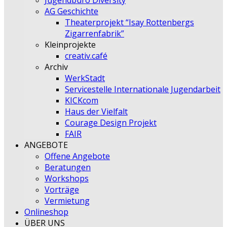
Jugendbüro Diversity
AG Geschichte
Theaterprojekt “Isay Rottenbergs
Zigarrenfabrik”
Kleinprojekte
creativ.café
Archiv
WerkStadt
Servicestelle Internationale Jugendarbeit
KICKcom
Haus der Vielfalt
Courage Design Projekt
FAIR
ANGEBOTE
Offene Angebote
Beratungen
Workshops
Vorträge
Vermietung
Onlineshop
ÜBER UNS