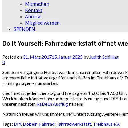
Mitmachen
Kontakt
Anreise
Mitglied werden
SPENDEN
Do It Yourself: Fahrradwerkstatt öffnet wi
Posted on
31. März 2017
15. Januar 2025
by
Judith Schilling
0
Seit dem vergangene Herbst wurde in unserer alten Fahrradwerkst
ehrenamtliche Initiative ergriffen und stießen im Treibhaus e.V. 
Frühlingstagen – nun starten.
Geöffnet ist jeden Dienstag und Freitag von 15.00 bis 17.00 Uhr
Werkbänken können Fahrradbegeisterte, Neulinge und DIY-Freund_
unseren nächsten
RaDeLn Ausflug
fit sein!
Natürlich freuen wir uns immer über Unterstützung, weitere He
Tags:
DIY
,
Döbeln
,
Fahrrad
,
Fahrradwerkstatt
,
Treibhaus e.V.