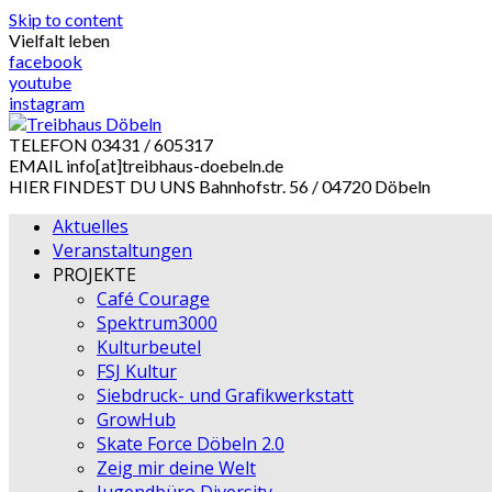
Skip to content
Vielfalt leben
facebook
youtube
instagram
TELEFON
03431 / 605317
EMAIL
info[at]treibhaus-doebeln.de
HIER FINDEST DU UNS
Bahnhofstr. 56 / 04720 Döbeln
Aktuelles
Veranstaltungen
PROJEKTE
Café Courage
Spektrum3000
Kulturbeutel
FSJ Kultur
Siebdruck- und Grafikwerkstatt
GrowHub
Skate Force Döbeln 2.0
Zeig mir deine Welt