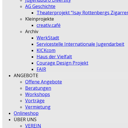
Jugendbüro Diversity
AG Geschichte
Theaterprojekt “Isay Rottenbergs Zigarre
Kleinprojekte
creativ.café
Archiv
WerkStadt
Servicestelle Internationale Jugendarbeit
KICKcom
Haus der Vielfalt
Courage Design Projekt
FAIR
ANGEBOTE
Offene Angebote
Beratungen
Workshops
Vorträge
Vermietung
Onlineshop
ÜBER UNS
VEREIN