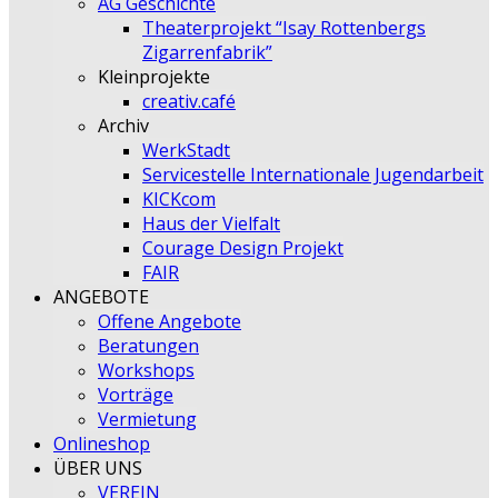
AG Geschichte
Theaterprojekt “Isay Rottenbergs
Zigarrenfabrik”
Kleinprojekte
creativ.café
Archiv
WerkStadt
Servicestelle Internationale Jugendarbeit
KICKcom
Haus der Vielfalt
Courage Design Projekt
FAIR
ANGEBOTE
Offene Angebote
Beratungen
Workshops
Vorträge
Vermietung
Onlineshop
ÜBER UNS
VEREIN