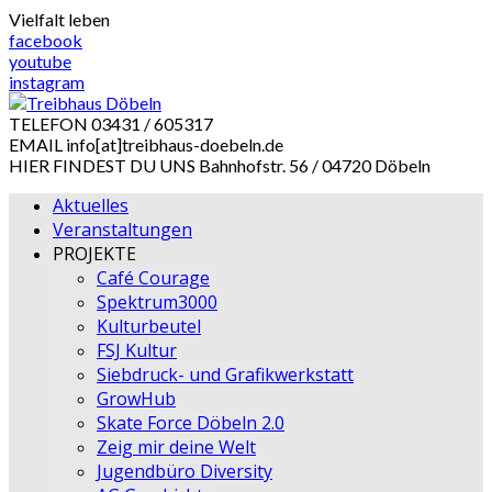
Skip
Vielfalt leben
to
facebook
content
youtube
instagram
TELEFON
03431 / 605317
EMAIL
info[at]treibhaus-doebeln.de
HIER FINDEST DU UNS
Bahnhofstr. 56 / 04720 Döbeln
Aktuelles
Veranstaltungen
PROJEKTE
Café Courage
Spektrum3000
Kulturbeutel
FSJ Kultur
Siebdruck- und Grafikwerkstatt
GrowHub
Skate Force Döbeln 2.0
Zeig mir deine Welt
Jugendbüro Diversity