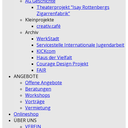
AG Geschichte
Theaterprojekt “Isay Rottenbergs
Zigarrenfabrik”
Kleinprojekte
creativ.café
Archiv
WerkStadt
Servicestelle Internationale Jugendarbeit
KICKcom
Haus der Vielfalt
Courage Design Projekt
FAIR
ANGEBOTE
Offene Angebote
Beratungen
Workshops
Vorträge
Vermietung
Onlineshop
ÜBER UNS
VEREIN