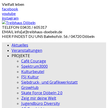
Skip
Vielfalt leben
to
facebook
content
youtube
instagram
TELEFON
03431 / 605317
EMAIL
info[at]treibhaus-doebeln.de
HIER FINDEST DU UNS
Bahnhofstr. 56 / 04720 Döbeln
Aktuelles
Veranstaltungen
PROJEKTE
Café Courage
Spektrum3000
Kulturbeutel
FSJ Kultur
Siebdruck- und Grafikwerkstatt
GrowHub
Skate Force Döbeln 2.0
Zeig mir deine Welt
Jugendbüro Diversity