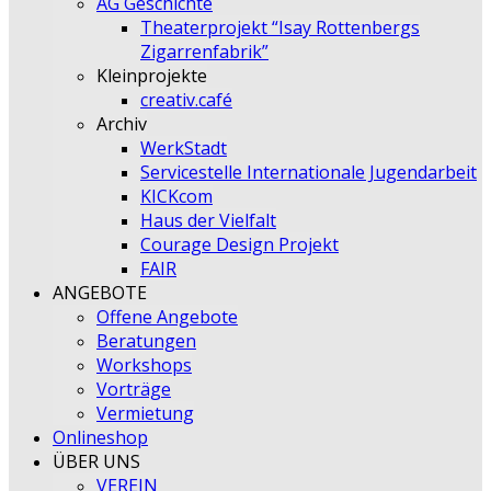
AG Geschichte
Theaterprojekt “Isay Rottenbergs
Zigarrenfabrik”
Kleinprojekte
creativ.café
Archiv
WerkStadt
Servicestelle Internationale Jugendarbeit
KICKcom
Haus der Vielfalt
Courage Design Projekt
FAIR
ANGEBOTE
Offene Angebote
Beratungen
Workshops
Vorträge
Vermietung
Onlineshop
ÜBER UNS
VEREIN