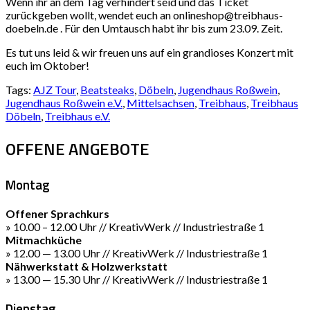
Wenn ihr an dem Tag verhindert seid und das Ticket
zurückgeben wollt, wendet euch an onlineshop@treibhaus-
doebeln.de . Für den Umtausch habt ihr bis zum 23.09. Zeit.
Es tut uns leid & wir freuen uns auf ein grandioses Konzert mit
euch im Oktober!
Tags:
AJZ Tour
,
Beatsteaks
,
Döbeln
,
Jugendhaus Roßwein
,
Jugendhaus Roßwein e.V.
,
Mittelsachsen
,
Treibhaus
,
Treibhaus
Döbeln
,
Treibhaus e.V.
OFFENE ANGEBOTE
Montag
Offener Sprachkurs
» 10.00 – 12.00 Uhr // KreativWerk // Industriestraße 1
Mitmachküche
» 12.00 — 13.00 Uhr // KreativWerk // Industriestraße 1
Nähwerkstatt & Holzwerkstatt
» 13.00 — 15.30 Uhr // KreativWerk // Industriestraße 1
Dienstag