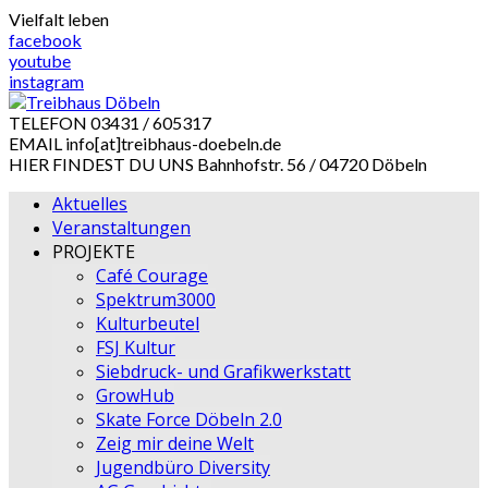
Skip
Vielfalt leben
to
facebook
content
youtube
instagram
TELEFON
03431 / 605317
EMAIL
info[at]treibhaus-doebeln.de
HIER FINDEST DU UNS
Bahnhofstr. 56 / 04720 Döbeln
Aktuelles
Veranstaltungen
PROJEKTE
Café Courage
Spektrum3000
Kulturbeutel
FSJ Kultur
Siebdruck- und Grafikwerkstatt
GrowHub
Skate Force Döbeln 2.0
Zeig mir deine Welt
Jugendbüro Diversity