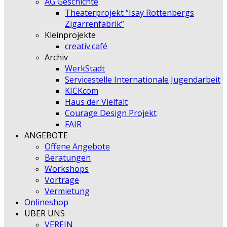
AG Geschichte
Theaterprojekt “Isay Rottenbergs
Zigarrenfabrik”
Kleinprojekte
creativ.café
Archiv
WerkStadt
Servicestelle Internationale Jugendarbeit
KICKcom
Haus der Vielfalt
Courage Design Projekt
FAIR
ANGEBOTE
Offene Angebote
Beratungen
Workshops
Vorträge
Vermietung
Onlineshop
ÜBER UNS
VEREIN