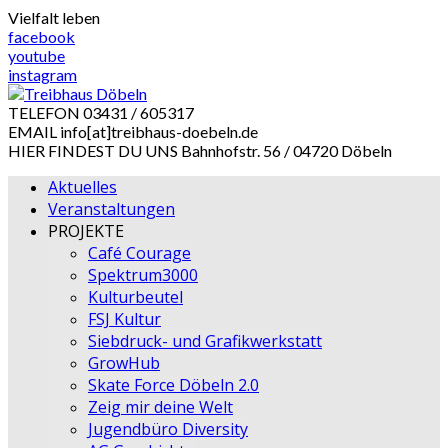
Skip
Vielfalt leben
to
facebook
content
youtube
instagram
TELEFON
03431 / 605317
EMAIL
info[at]treibhaus-doebeln.de
HIER FINDEST DU UNS
Bahnhofstr. 56 / 04720 Döbeln
Aktuelles
Veranstaltungen
PROJEKTE
Café Courage
Spektrum3000
Kulturbeutel
FSJ Kultur
Siebdruck- und Grafikwerkstatt
GrowHub
Skate Force Döbeln 2.0
Zeig mir deine Welt
Jugendbüro Diversity