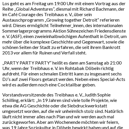
Los geht es am Freitag um 19:00 Uhr mit einem Vortrag aus der
Reihe „Global Adventures“, diesmal mit Richard Bachmann, der
im Café Courage des Treibhaus e. V., über sein
Austauschprogramm „Growing together Detroit“ referieren
wird. Dieses ermöglicht Teilnehmer_innen, des internationalen
Sommerlagerprogramms Aktion Sühnezeichen Friedensdienste
e. V. (ASF), einen zweieinhalbwöchigen Aufenthalt in Detroit, um
mehr über die komplexe Geschichte und Gegenwart, sowie die
schönen Seiten der Stadt zu erfahren, die seit ihrem Bankrott
2013 vor allem für Ruinen und Verfall steht.
„PARTY PARTY PARTY“ heißt es dann am Samstag ab 21:00
Uhr, wenn der Treibhaus e. V. im Rohtabak Döbeln richtig
aufdreht. Für einen schmalen Eintritt kann zu insgesamt sechs
DJ’s auf zwei Floors getanzt werden. Neben eines Special-Acts
wird es außerdem noch eine Cocktailbar geben.
Vorstandsvorsitzende des Treibhaus e. V., Judith Sophie
Schilling, erklärt: „In 19 Jahren sind viele tolle Projekte, wie
etwa die AG Geschichte oder die Siebdruckwerkstatt
umgesetzt worden, auf die wir unheimlich stolz sind. Natürlich
läuft nicht immer alles nach Plan und wir werden auch mal
zurückgeworfen. Aber am Wochenende möchten wir feiern,
was 19 Jahre Soziokultur in Döbeln bewirkt haben und auf die