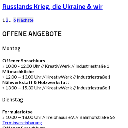
Russlands Krieg, die Ukraine & wir
Seitennummerierung
1
2
…
6
Nächste
der
OFFENE ANGEBOTE
Beiträge
Montag
Offener Sprachkurs
» 10.00 – 12.00 Uhr // KreativWerk // Industriestraße 1
Mitmachküche
» 12.00 — 13.00 Uhr // KreativWerk // Industriestraße 1
Nähwerkstatt & Holzwerkstatt
» 13.00 — 15.30 Uhr // KreativWerk // Industriestraße 1
Dienstag
Formularlotse
» 10.00 — 18.00 Uhr //Treibhauus e.V. // Bahnhofstraße 56
Terminvereinbarung
Offener Sprachkurs