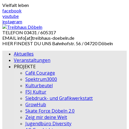
Skip
Vielfalt leben
to
facebook
content
youtube
instagram
TELEFON
03431 / 605317
EMAIL
info[at]treibhaus-doebeln.de
HIER FINDEST DU UNS
Bahnhofstr. 56 / 04720 Döbeln
Aktuelles
Veranstaltungen
PROJEKTE
Café Courage
Spektrum3000
Kulturbeutel
FSJ Kultur
Siebdruck- und Grafikwerkstatt
GrowHub
Skate Force Döbeln 2.0
Zeig mir deine Welt
Jugendbüro Diversity