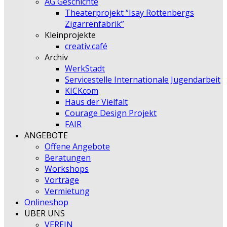
AG Geschichte
Theaterprojekt “Isay Rottenbergs
Zigarrenfabrik”
Kleinprojekte
creativ.café
Archiv
WerkStadt
Servicestelle Internationale Jugendarbeit
KICKcom
Haus der Vielfalt
Courage Design Projekt
FAIR
ANGEBOTE
Offene Angebote
Beratungen
Workshops
Vorträge
Vermietung
Onlineshop
ÜBER UNS
VEREIN