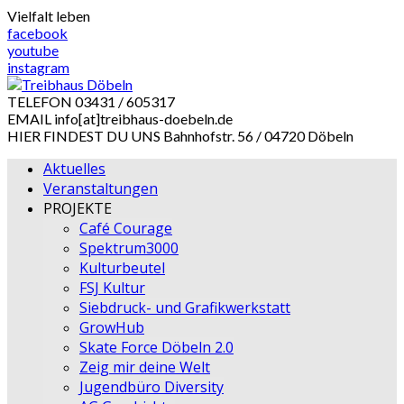
Skip
Vielfalt leben
to
facebook
content
youtube
instagram
TELEFON
03431 / 605317
EMAIL
info[at]treibhaus-doebeln.de
HIER FINDEST DU UNS
Bahnhofstr. 56 / 04720 Döbeln
Aktuelles
Veranstaltungen
PROJEKTE
Café Courage
Spektrum3000
Kulturbeutel
FSJ Kultur
Siebdruck- und Grafikwerkstatt
GrowHub
Skate Force Döbeln 2.0
Zeig mir deine Welt
Jugendbüro Diversity