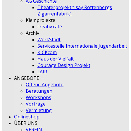
AG Geschichte
Theaterprojekt “Isay Rottenbergs
Zigarrenfabrik”
Kleinprojekte
creativ.café
Archiv
WerkStadt
Servicestelle Internationale Jugendarbeit
KICKcom
Haus der Vielfalt
Courage Design Projekt
FAIR
ANGEBOTE
Offene Angebote
Beratungen
Workshops
Vorträge
Vermietung
Onlineshop
ÜBER UNS
VEREIN