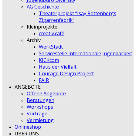
Jugendbüro Diversity
AG Geschichte
Theaterprojekt “Isay Rottenbergs
Zigarrenfabrik”
Kleinprojekte
creativ.café
Archiv
WerkStadt
Servicestelle Internationale Jugendarbeit
KICKcom
Haus der Vielfalt
Courage Design Projekt
FAIR
ANGEBOTE
Offene Angebote
Beratungen
Workshops
Vorträge
Vermietung
Onlineshop
ÜBER UNS